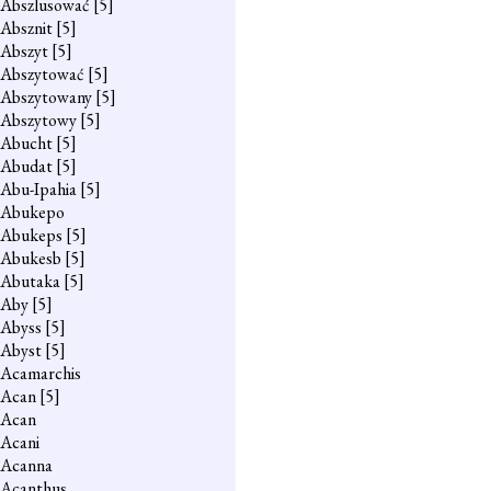
Abszlusować
[5]
Absznit
[5]
Abszyt
[5]
Abszytować
[5]
Abszytowany
[5]
Abszytowy
[5]
Abucht
[5]
Abudat
[5]
Abu-Ipahia
[5]
Abukepo
Abukeps
[5]
Abukesb
[5]
Abutaka
[5]
Aby
[5]
Abyss
[5]
Abyst
[5]
Acamarchis
Acan
[5]
Acan
Acani
Acanna
Acanthus