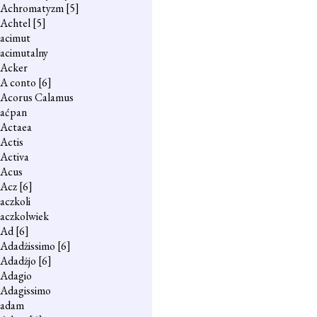
Achromatyzm
[5]
Achtel
[5]
acimut
acimutalny
Acker
A conto
[6]
Acorus Calamus
aćpan
Actaea
Actis
Activa
Acus
Acz
[6]
aczkoli
aczkolwiek
Ad
[6]
Adadżissimo
[6]
Adadżjo
[6]
Adagio
Adagissimo
adam