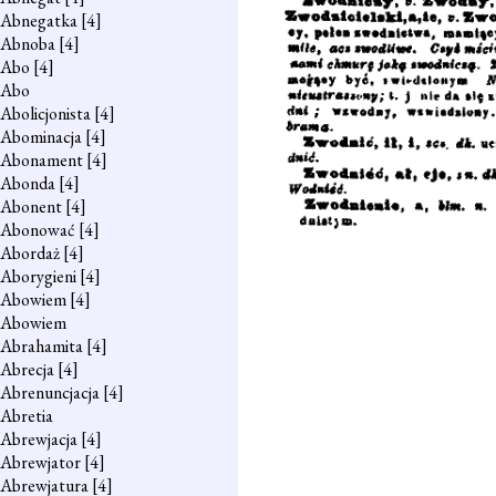
Abnegatka
[4]
Abnoba
[4]
Abo
[4]
Abo
Abolicjonista
[4]
Abominacja
[4]
Abonament
[4]
Abonda
[4]
Abonent
[4]
Abonować
[4]
Abordaż
[4]
Aborygieni
[4]
Abowiem
[4]
Abowiem
Abrahamita
[4]
Abrecja
[4]
Abrenuncjacja
[4]
Abretia
Abrewjacja
[4]
Abrewjator
[4]
Abrewjatura
[4]