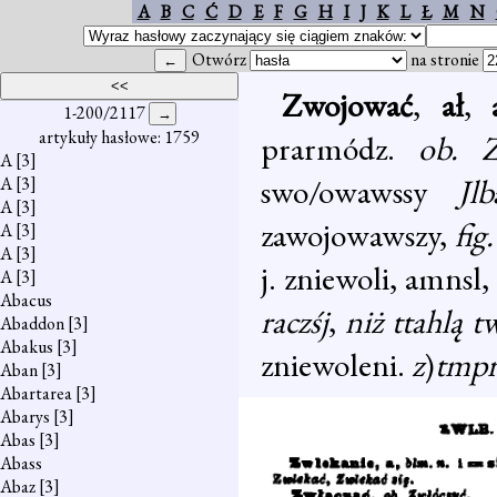
A
B
C
Ć
D
E
F
G
H
I
J
K
L
Ł
M
N
Otwórz
na stronie
Zwojować
,
ał
,
a
1-200/2117
artykuły hasłowe: 1759
prarmódz.
ob. Z
A
[3]
swo/owawssy
Jlb
A
[3]
A
[3]
zawojowawszy,
fig
A
[3]
A
[3]
j. zniewoli, amnsl
A
[3]
Abacus
raczśj
,
niż ttahlą 
Abaddon
[3]
Abakus
[3]
zniewoleni.
z
)
tmp
Aban
[3]
Abartarea
[3]
Abarys
[3]
Abas
[3]
Abass
Abaz
[3]