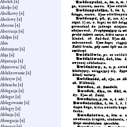
Abelek
[4]
Abeljo
[4]
Abelkowy
[4]
Abelowy
[4]
Abeona
[4]
Aberracja
[4]
Abiljus
[4]
Abis
Abiturjent
[4]
Abja
[4]
Abjuracja
[4]
Abjurować
[4]
Ablaktowanie
[4]
Ablatyw
[4]
Abłaucha
[4]
Ablegacja
[4]
Ablegat
[4]
Ablegowanie
[4]
Ablegry
[4]
Ablucja
[4]
Abnegacja
[4]
Abnegat
[4]