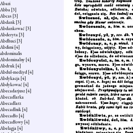
Abazi
Abba
[3]
Abcas
[3]
Abdank
[3]
Abdankować
[3]
Abderyta
[3]
Abdhuci
[3]
Abdimi
[4]
abdominalis
Abdominalny
[4]
Abdruk
[4]
Abdul-medżyd
[4]
Abdykacja
[4]
Abdykować
[4]
Abecadarjusz
[4]
Abecadlarka
Abecadlarz
Abecadlnik
[4]
Abecadło
[4]
Abecadłowy
[4]
Abelagja
[4]