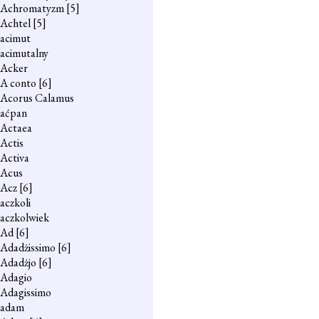
Achromatyzm
[5]
Achtel
[5]
acimut
acimutalny
Acker
A conto
[6]
Acorus Calamus
aćpan
Actaea
Actis
Activa
Acus
Acz
[6]
aczkoli
aczkolwiek
Ad
[6]
Adadżissimo
[6]
Adadżjo
[6]
Adagio
Adagissimo
adam