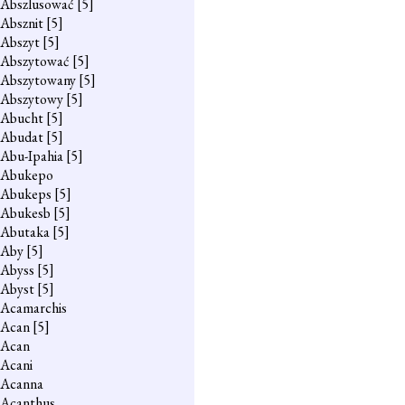
Abszlusować
[5]
Absznit
[5]
Abszyt
[5]
Abszytować
[5]
Abszytowany
[5]
Abszytowy
[5]
Abucht
[5]
Abudat
[5]
Abu-Ipahia
[5]
Abukepo
Abukeps
[5]
Abukesb
[5]
Abutaka
[5]
Aby
[5]
Abyss
[5]
Abyst
[5]
Acamarchis
Acan
[5]
Acan
Acani
Acanna
Acanthus