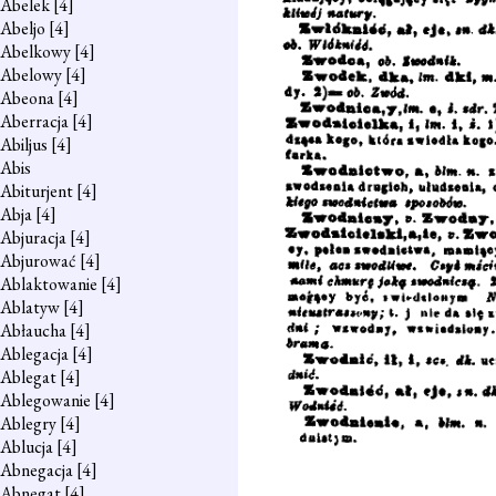
Abelek
[4]
Abeljo
[4]
Abelkowy
[4]
Abelowy
[4]
Abeona
[4]
Aberracja
[4]
Abiljus
[4]
Abis
Abiturjent
[4]
Abja
[4]
Abjuracja
[4]
Abjurować
[4]
Ablaktowanie
[4]
Ablatyw
[4]
Abłaucha
[4]
Ablegacja
[4]
Ablegat
[4]
Ablegowanie
[4]
Ablegry
[4]
Ablucja
[4]
Abnegacja
[4]
Abnegat
[4]