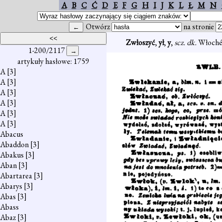
A
B
C
Ć
D
E
F
G
H
I
J
K
L
Ł
M
N
Otwórz
na stronie
Zwłoszyć
,
ył
,
y
,
scz. dk.
Włochém
1-200/2117
artykuły hasłowe: 1759
A
[3]
A
[3]
A
[3]
A
[3]
A
[3]
A
[3]
Abacus
Abaddon
[3]
Abakus
[3]
Aban
[3]
Abartarea
[3]
Abarys
[3]
Abas
[3]
Abass
Abaz
[3]