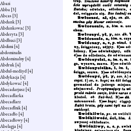
Abazi
Abba
[3]
Abcas
[3]
Abdank
[3]
Abdankować
[3]
Abderyta
[3]
Abdhuci
[3]
Abdimi
[4]
abdominalis
Abdominalny
[4]
Abdruk
[4]
Abdul-medżyd
[4]
Abdykacja
[4]
Abdykować
[4]
Abecadarjusz
[4]
Abecadlarka
Abecadlarz
Abecadlnik
[4]
Abecadło
[4]
Abecadłowy
[4]
Abelagja
[4]