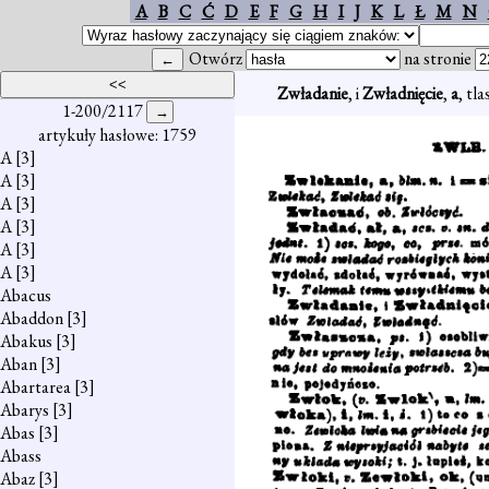
A
B
C
Ć
D
E
F
G
H
I
J
K
L
Ł
M
N
Otwórz
na stronie
Zwładanie
, i
Zwładnięcie
,
a
, tl
1-200/2117
artykuły hasłowe: 1759
A
[3]
A
[3]
A
[3]
A
[3]
A
[3]
A
[3]
Abacus
Abaddon
[3]
Abakus
[3]
Aban
[3]
Abartarea
[3]
Abarys
[3]
Abas
[3]
Abass
Abaz
[3]