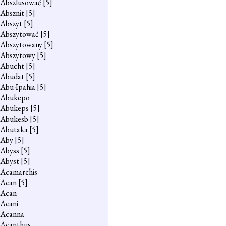
Abszlusować
[5]
Absznit
[5]
Abszyt
[5]
Abszytować
[5]
Abszytowany
[5]
Abszytowy
[5]
Abucht
[5]
Abudat
[5]
Abu-Ipahia
[5]
Abukepo
Abukeps
[5]
Abukesb
[5]
Abutaka
[5]
Aby
[5]
Abyss
[5]
Abyst
[5]
Acamarchis
Acan
[5]
Acan
Acani
Acanna
Acanthus