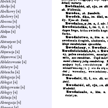
Abelek
[4]
Abeljo
[4]
Abelkowy
[4]
Abelowy
[4]
Abeona
[4]
Aberracja
[4]
Abiljus
[4]
Abis
Abiturjent
[4]
Abja
[4]
Abjuracja
[4]
Abjurować
[4]
Ablaktowanie
[4]
Ablatyw
[4]
Abłaucha
[4]
Ablegacja
[4]
Ablegat
[4]
Ablegowanie
[4]
Ablegry
[4]
Ablucja
[4]
Abnegacja
[4]
Abnegat
[4]