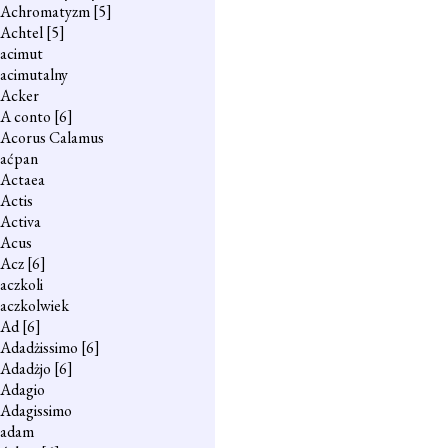
Achromatyzm
[5]
Achtel
[5]
acimut
acimutalny
Acker
A conto
[6]
Acorus Calamus
aćpan
Actaea
Actis
Activa
Acus
Acz
[6]
aczkoli
aczkolwiek
Ad
[6]
Adadżissimo
[6]
Adadżjo
[6]
Adagio
Adagissimo
adam