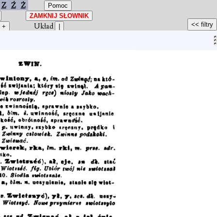
Z
Ź
Ż
Układ