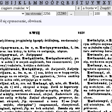
G
H
I
J
K
L
Ł
M
N
O
Ó
P
Q
R
S
Ś
T
U
V
W
X
Y
na stronie
/2280
%
ł się epusaesanie, obwisani.