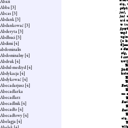
Abazi
Abba
[3]
Abcas
[3]
Abdank
[3]
Abdankować
[3]
Abderyta
[3]
Abdhuci
[3]
Abdimi
[4]
abdominalis
Abdominalny
[4]
Abdruk
[4]
Abdul-medżyd
[4]
Abdykacja
[4]
Abdykować
[4]
Abecadarjusz
[4]
Abecadlarka
Abecadlarz
Abecadlnik
[4]
Abecadło
[4]
Abecadłowy
[4]
Abelagja
[4]
Abelek
[4]