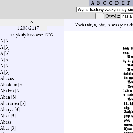
A
B
C
Ć
D
E
F
Otwórz
Zwisanie
,
a
,
blm. n.
wissąc na dó
1-200/2117
artykuły hasłowe: 1759
A
[3]
A
[3]
A
[3]
A
[3]
A
[3]
A
[3]
Abacus
Abaddon
[3]
Abakus
[3]
Aban
[3]
Abartarea
[3]
Abarys
[3]
Abas
[3]
Abass
Abaz
[3]