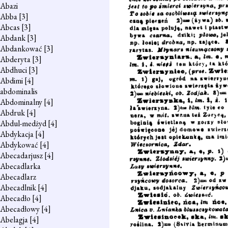
Abazi
Abba
[3]
Abcas
[3]
Abdank
[3]
Abdankować
[3]
Abderyta
[3]
Abdhuci
[3]
Abdimi
[4]
abdominalis
Abdominalny
[4]
Abdruk
[4]
Abdul-medżyd
[4]
Abdykacja
[4]
Abdykować
[4]
Abecadarjusz
[4]
Abecadlarka
Abecadlarz
Abecadlnik
[4]
Abecadło
[4]
Abecadłowy
[4]
Abelagja
[4]