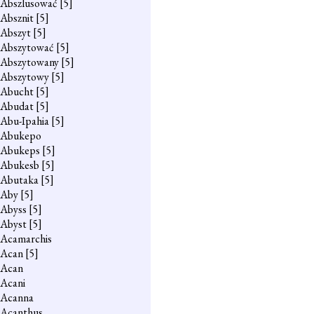
Abszlusować
[5]
Absznit
[5]
Abszyt
[5]
Abszytować
[5]
Abszytowany
[5]
Abszytowy
[5]
Abucht
[5]
Abudat
[5]
Abu-Ipahia
[5]
Abukepo
Abukeps
[5]
Abukesb
[5]
Abutaka
[5]
Aby
[5]
Abyss
[5]
Abyst
[5]
Acamarchis
Acan
[5]
Acan
Acani
Acanna
Acanthus