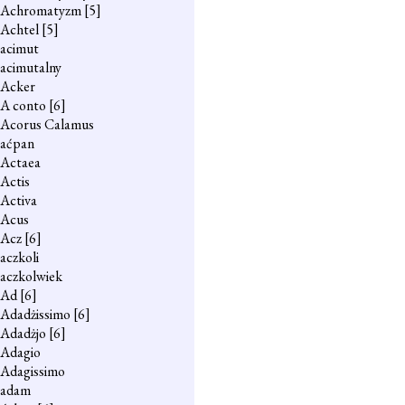
Achromatyzm
[5]
Achtel
[5]
acimut
acimutalny
Acker
A conto
[6]
Acorus Calamus
aćpan
Actaea
Actis
Activa
Acus
Acz
[6]
aczkoli
aczkolwiek
Ad
[6]
Adadżissimo
[6]
Adadżjo
[6]
Adagio
Adagissimo
adam