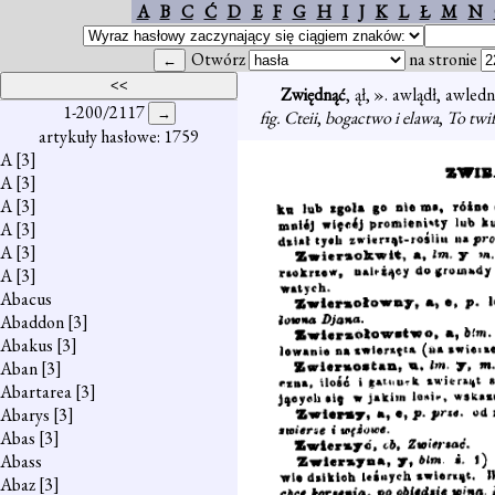
A
B
C
Ć
D
E
F
G
H
I
J
K
L
Ł
M
N
Otwórz
na stronie
Zwiędnąć
, ął, ». awlądł, awledn
1-200/2117
fig. Cteii
,
bogactwo i elawa
,
To twif
artykuły hasłowe: 1759
A
[3]
A
[3]
A
[3]
A
[3]
A
[3]
A
[3]
Abacus
Abaddon
[3]
Abakus
[3]
Aban
[3]
Abartarea
[3]
Abarys
[3]
Abas
[3]
Abass
Abaz
[3]