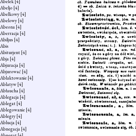
Abelek
[4]
Abeljo
[4]
Abelkowy
[4]
Abelowy
[4]
Abeona
[4]
Aberracja
[4]
Abiljus
[4]
Abis
Abiturjent
[4]
Abja
[4]
Abjuracja
[4]
Abjurować
[4]
Ablaktowanie
[4]
Ablatyw
[4]
Abłaucha
[4]
Ablegacja
[4]
Ablegat
[4]
Ablegowanie
[4]
Ablegry
[4]
Ablucja
[4]
Abnegacja
[4]
Abnegat
[4]