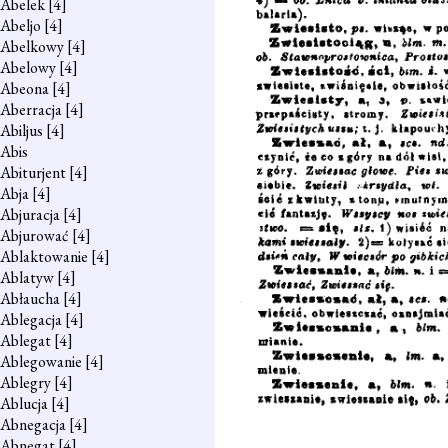
Abelek
[4]
Abeljo
[4]
Abelkowy
[4]
Abelowy
[4]
Abeona
[4]
Aberracja
[4]
Abiljus
[4]
Abis
Abiturjent
[4]
Abja
[4]
Abjuracja
[4]
Abjurować
[4]
Ablaktowanie
[4]
Ablatyw
[4]
Abłaucha
[4]
Ablegacja
[4]
Ablegat
[4]
Ablegowanie
[4]
Ablegry
[4]
Ablucja
[4]
Abnegacja
[4]
Abnegat
[4]