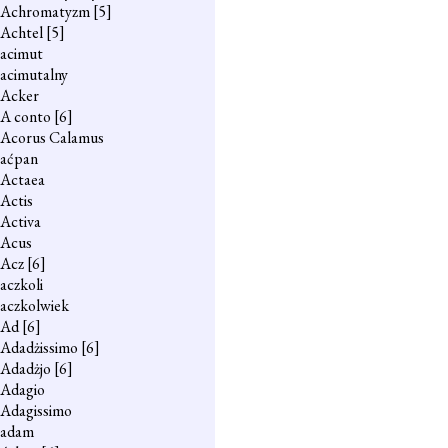
Achromatyzm
[5]
Achtel
[5]
acimut
acimutalny
Acker
A conto
[6]
Acorus Calamus
aćpan
Actaea
Actis
Activa
Acus
Acz
[6]
aczkoli
aczkolwiek
Ad
[6]
Adadżissimo
[6]
Adadżjo
[6]
Adagio
Adagissimo
adam