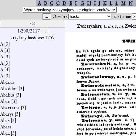
A
B
C
Ć
D
E
F
G
H
I
J
K
L
Ł
M
N
Otwórz
na stronie
Zwierzyniarz
,
a
,
lm.
e,
m.
Zwier
1-200/2117
artykuły hasłowe: 1759
A
[3]
A
[3]
A
[3]
A
[3]
A
[3]
A
[3]
Abacus
Abaddon
[3]
Abakus
[3]
Aban
[3]
Abartarea
[3]
Abarys
[3]
Abas
[3]
Abass
Abaz
[3]