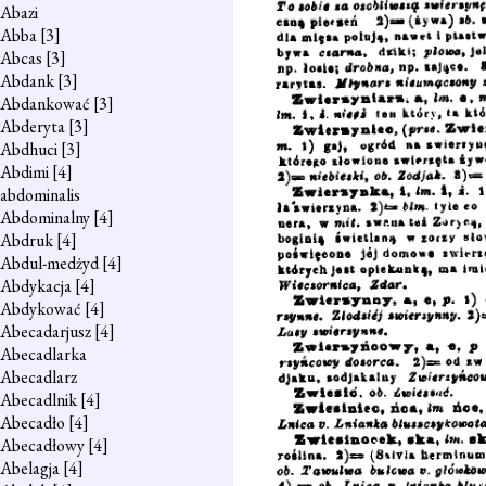
Abazi
Abba
[3]
Abcas
[3]
Abdank
[3]
Abdankować
[3]
Abderyta
[3]
Abdhuci
[3]
Abdimi
[4]
abdominalis
Abdominalny
[4]
Abdruk
[4]
Abdul-medżyd
[4]
Abdykacja
[4]
Abdykować
[4]
Abecadarjusz
[4]
Abecadlarka
Abecadlarz
Abecadlnik
[4]
Abecadło
[4]
Abecadłowy
[4]
Abelagja
[4]