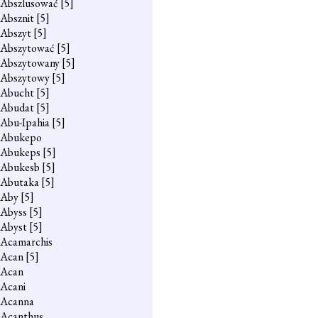
Abszlusować
[5]
Absznit
[5]
Abszyt
[5]
Abszytować
[5]
Abszytowany
[5]
Abszytowy
[5]
Abucht
[5]
Abudat
[5]
Abu-Ipahia
[5]
Abukepo
Abukeps
[5]
Abukesb
[5]
Abutaka
[5]
Aby
[5]
Abyss
[5]
Abyst
[5]
Acamarchis
Acan
[5]
Acan
Acani
Acanna
Acanthus