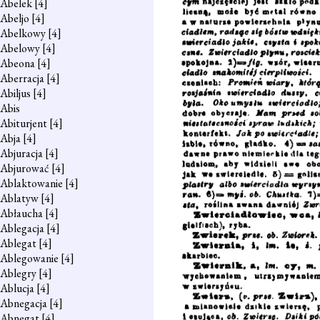
Abelek
[4]
Abeljo
[4]
Abelkowy
[4]
Abelowy
[4]
Abeona
[4]
Aberracja
[4]
Abiljus
[4]
Abis
Abiturjent
[4]
Abja
[4]
Abjuracja
[4]
Abjurować
[4]
Ablaktowanie
[4]
Ablatyw
[4]
Abłaucha
[4]
Ablegacja
[4]
Ablegat
[4]
Ablegowanie
[4]
Ablegry
[4]
Ablucja
[4]
Abnegacja
[4]
Abnegat
[4]