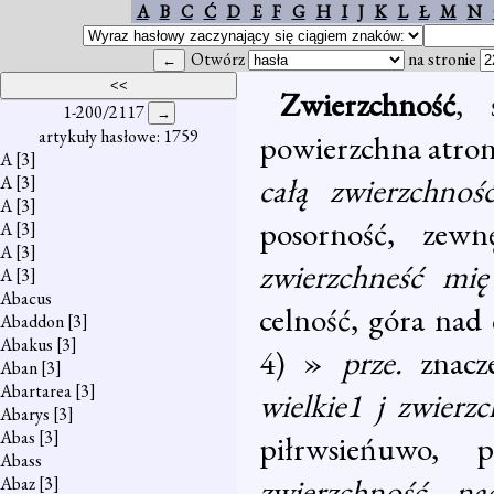
A
B
C
Ć
D
E
F
G
H
I
J
K
L
Ł
M
N
Otwórz
na stronie
Zwierzchność
, 
1-200/2117
artykuły hasłowe: 1759
powierzchna atron
A
[3]
całą zwierzchnoś
A
[3]
A
[3]
posorność, zewn
A
[3]
A
[3]
zwierzchneść mi
A
[3]
Abacus
celność, góra nad
Abaddon
[3]
Abakus
[3]
4) »
prze.
znacz
Aban
[3]
Abartarea
[3]
wielkie1 j zwierz
Abarys
[3]
Abas
[3]
piłrwsieńuwo, p
Abass
zwierzchność n
Abaz
[3]