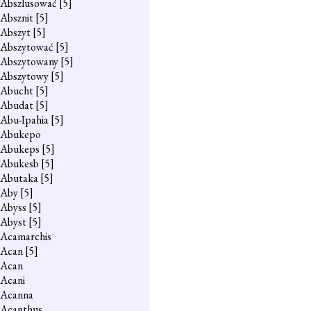
Abszlusować
[5]
Absznit
[5]
Abszyt
[5]
Abszytować
[5]
Abszytowany
[5]
Abszytowy
[5]
Abucht
[5]
Abudat
[5]
Abu-Ipahia
[5]
Abukepo
Abukeps
[5]
Abukesb
[5]
Abutaka
[5]
Aby
[5]
Abyss
[5]
Abyst
[5]
Acamarchis
Acan
[5]
Acan
Acani
Acanna
Acanthus