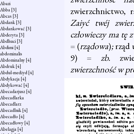
Abazi
zwierzchnictwo, r
Abba
[3]
Abcas
[3]
Zaiyć twéj zwie
Abdank
[3]
Abdankować
[3]
człowieczy ma tę 
Abderyta
[3]
Abdhuci
[3]
= (
rządowa
)
;
rząd
Abdimi
[4]
abdominalis
9) =
zb.
zwi
Abdominalny
[4]
Abdruk
[4]
zwierzchność w pr
Abdul-medżyd
[4]
Abdykacja
[4]
Abdykować
[4]
Abecadarjusz
[4]
Abecadlarka
Abecadlarz
Abecadlnik
[4]
Abecadło
[4]
Abecadłowy
[4]
Abelagja
[4]