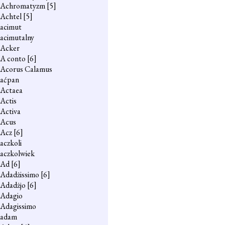
Achromatyzm
[5]
Achtel
[5]
acimut
acimutalny
Acker
A conto
[6]
Acorus Calamus
aćpan
Actaea
Actis
Activa
Acus
Acz
[6]
aczkoli
aczkolwiek
Ad
[6]
Adadżissimo
[6]
Adadżjo
[6]
Adagio
Adagissimo
adam