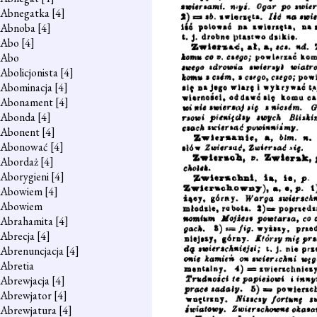
Abnegatka
[4]
Abnoba
[4]
Abo
[4]
Abo
Abolicjonista
[4]
Abominacja
[4]
Abonament
[4]
Abonda
[4]
Abonent
[4]
Abonować
[4]
Abordaż
[4]
Aborygieni
[4]
Abowiem
[4]
Abowiem
Abrahamita
[4]
Abrecja
[4]
Abrenuncjacja
[4]
Abretia
Abrewjacja
[4]
Abrewjator
[4]
Abrewjatura
[4]