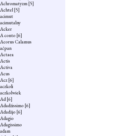
Achromatyzm
[5]
Achtel
[5]
acimut
acimutalny
Acker
A conto
[6]
Acorus Calamus
aćpan
Actaea
Actis
Activa
Acus
Acz
[6]
aczkoli
aczkolwiek
Ad
[6]
Adadżissimo
[6]
Adadżjo
[6]
Adagio
Adagissimo
adam