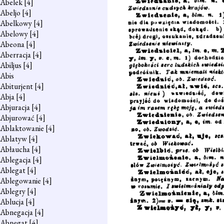
Abelek
[4]
Abeljo
[4]
Abelkowy
[4]
Abelowy
[4]
Abeona
[4]
Aberracja
[4]
Abiljus
[4]
Abis
Abiturjent
[4]
Abja
[4]
Abjuracja
[4]
Abjurować
[4]
Ablaktowanie
[4]
Ablatyw
[4]
Abłaucha
[4]
Ablegacja
[4]
Ablegat
[4]
Ablegowanie
[4]
Ablegry
[4]
Ablucja
[4]
Abnegacja
[4]
Abnegat
[4]