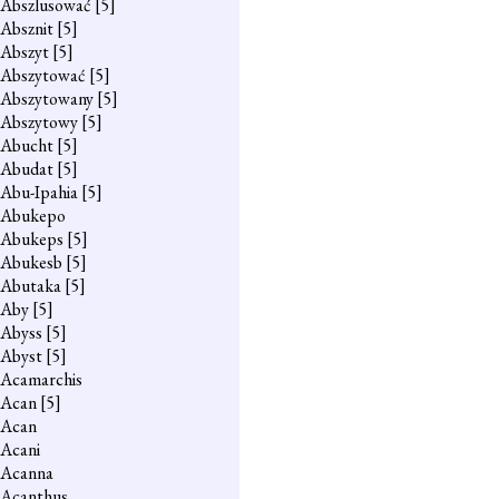
Abszlusować
[5]
Absznit
[5]
Abszyt
[5]
Abszytować
[5]
Abszytowany
[5]
Abszytowy
[5]
Abucht
[5]
Abudat
[5]
Abu-Ipahia
[5]
Abukepo
Abukeps
[5]
Abukesb
[5]
Abutaka
[5]
Aby
[5]
Abyss
[5]
Abyst
[5]
Acamarchis
Acan
[5]
Acan
Acani
Acanna
Acanthus