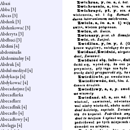
Abazi
Abba
[3]
Abcas
[3]
Abdank
[3]
Abdankować
[3]
Abderyta
[3]
Abdhuci
[3]
Abdimi
[4]
abdominalis
Abdominalny
[4]
Abdruk
[4]
Abdul-medżyd
[4]
Abdykacja
[4]
Abdykować
[4]
Abecadarjusz
[4]
Abecadlarka
Abecadlarz
Abecadlnik
[4]
Abecadło
[4]
Abecadłowy
[4]
Abelagja
[4]