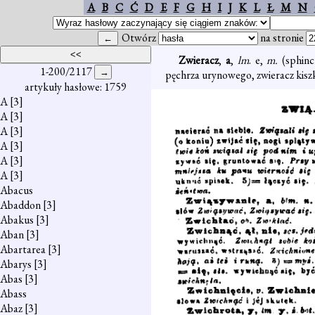
A
B
C
Ć
D
E
F
G
H
I
J
K
L
Ł
M
N
Otwórz
na stronie
Zwieracz
,
a
,
lm
. e,
m.
(sphinc
1-200/2117
pęchrza urynowego, zwieracz kisz
artykuły hasłowe: 1759
A
[3]
A
[3]
A
[3]
A
[3]
A
[3]
A
[3]
Abacus
Abaddon
[3]
Abakus
[3]
Aban
[3]
Abartarea
[3]
Abarys
[3]
Abas
[3]
Abass
Abaz
[3]