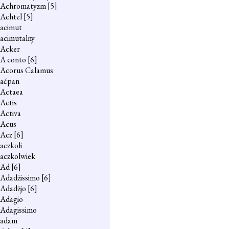
Achromatyzm
[5]
Achtel
[5]
acimut
acimutalny
Acker
A conto
[6]
Acorus Calamus
aćpan
Actaea
Actis
Activa
Acus
Acz
[6]
aczkoli
aczkolwiek
Ad
[6]
Adadżissimo
[6]
Adadżjo
[6]
Adagio
Adagissimo
adam