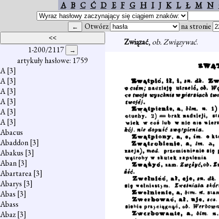
A
B
C
Ć
D
E
F
G
H
I
J
K
L
Ł
M
N
Otwórz
na stronie
Związać
,
ob. Związywać
.
1-200/2117
artykuły hasłowe: 1759
A
[3]
A
[3]
A
[3]
A
[3]
A
[3]
A
[3]
Abacus
Abaddon
[3]
Abakus
[3]
Aban
[3]
Abartarea
[3]
Abarys
[3]
Abas
[3]
Abass
Abaz
[3]