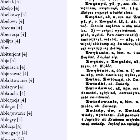
Abelek
[4]
Abeljo
[4]
Abelkowy
[4]
Abelowy
[4]
Abeona
[4]
Aberracja
[4]
Abiljus
[4]
Abis
Abiturjent
[4]
Abja
[4]
Abjuracja
[4]
Abjurować
[4]
Ablaktowanie
[4]
Ablatyw
[4]
Abłaucha
[4]
Ablegacja
[4]
Ablegat
[4]
Ablegowanie
[4]
Ablegry
[4]
Ablucja
[4]
Abnegacja
[4]
Abnegat
[4]