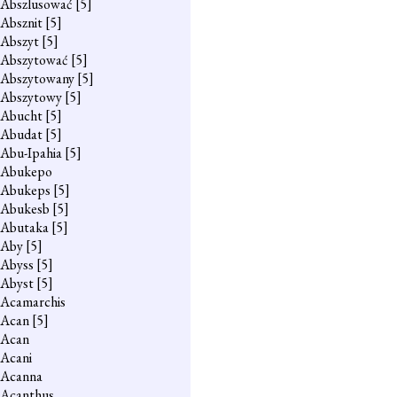
Abszlusować
[5]
Absznit
[5]
Abszyt
[5]
Abszytować
[5]
Abszytowany
[5]
Abszytowy
[5]
Abucht
[5]
Abudat
[5]
Abu-Ipahia
[5]
Abukepo
Abukeps
[5]
Abukesb
[5]
Abutaka
[5]
Aby
[5]
Abyss
[5]
Abyst
[5]
Acamarchis
Acan
[5]
Acan
Acani
Acanna
Acanthus