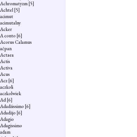
Achromatyzm
[5]
Achtel
[5]
acimut
acimutalny
Acker
A conto
[6]
Acorus Calamus
aćpan
Actaea
Actis
Activa
Acus
Acz
[6]
aczkoli
aczkolwiek
Ad
[6]
Adadżissimo
[6]
Adadżjo
[6]
Adagio
Adagissimo
adam