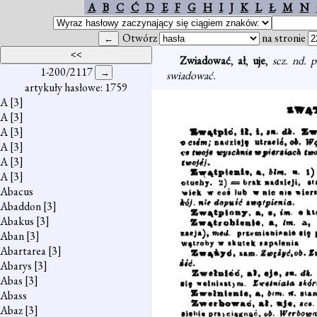
A
B
C
Ć
D
E
F
G
H
I
J
K
L
Ł
M
N
Otwórz
na stronie
Zwiadować
,
ał
,
uje
,
scz. nd. 
1-200/2117
swiadować.
artykuły hasłowe: 1759
A
[3]
A
[3]
A
[3]
A
[3]
A
[3]
A
[3]
Abacus
Abaddon
[3]
Abakus
[3]
Aban
[3]
Abartarea
[3]
Abarys
[3]
Abas
[3]
Abass
Abaz
[3]