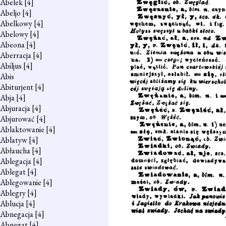
Abelek
[4]
Abeljo
[4]
Abelkowy
[4]
Abelowy
[4]
Abeona
[4]
Aberracja
[4]
Abiljus
[4]
Abis
Abiturjent
[4]
Abja
[4]
Abjuracja
[4]
Abjurować
[4]
Ablaktowanie
[4]
Ablatyw
[4]
Abłaucha
[4]
Ablegacja
[4]
Ablegat
[4]
Ablegowanie
[4]
Ablegry
[4]
Ablucja
[4]
Abnegacja
[4]
Abnegat
[4]