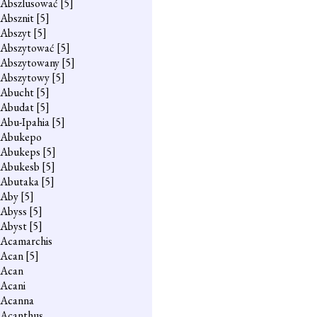
Abszlusować
[5]
Absznit
[5]
Abszyt
[5]
Abszytować
[5]
Abszytowany
[5]
Abszytowy
[5]
Abucht
[5]
Abudat
[5]
Abu-Ipahia
[5]
Abukepo
Abukeps
[5]
Abukesb
[5]
Abutaka
[5]
Aby
[5]
Abyss
[5]
Abyst
[5]
Acamarchis
Acan
[5]
Acan
Acani
Acanna
Acanthus