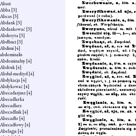
Abazi
Abba
[3]
Abcas
[3]
Abdank
[3]
Abdankować
[3]
Abderyta
[3]
Abdhuci
[3]
Abdimi
[4]
abdominalis
Abdominalny
[4]
Abdruk
[4]
Abdul-medżyd
[4]
Abdykacja
[4]
Abdykować
[4]
Abecadarjusz
[4]
Abecadlarka
Abecadlarz
Abecadlnik
[4]
Abecadło
[4]
Abecadłowy
[4]
Abelagja
[4]