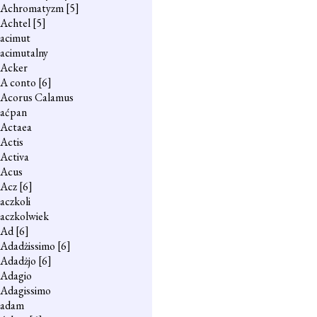
Achromatyzm
[5]
Achtel
[5]
acimut
acimutalny
Acker
A conto
[6]
Acorus Calamus
aćpan
Actaea
Actis
Activa
Acus
Acz
[6]
aczkoli
aczkolwiek
Ad
[6]
Adadżissimo
[6]
Adadżjo
[6]
Adagio
Adagissimo
adam