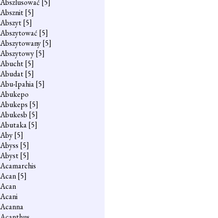
Abszlusować
[5]
Absznit
[5]
Abszyt
[5]
Abszytować
[5]
Abszytowany
[5]
Abszytowy
[5]
Abucht
[5]
Abudat
[5]
Abu-Ipahia
[5]
Abukepo
Abukeps
[5]
Abukesb
[5]
Abutaka
[5]
Aby
[5]
Abyss
[5]
Abyst
[5]
Acamarchis
Acan
[5]
Acan
Acani
Acanna
Acanthus