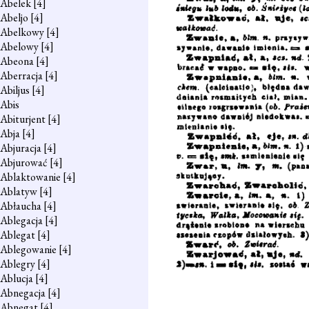
Abelek
[4]
Abeljo
[4]
Abelkowy
[4]
Abelowy
[4]
Abeona
[4]
Aberracja
[4]
Abiljus
[4]
Abis
Abiturjent
[4]
Abja
[4]
Abjuracja
[4]
Abjurować
[4]
Ablaktowanie
[4]
Ablatyw
[4]
Abłaucha
[4]
Ablegacja
[4]
Ablegat
[4]
Ablegowanie
[4]
Ablegry
[4]
Ablucja
[4]
Abnegacja
[4]
Abnegat
[4]