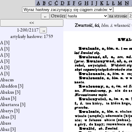
A
B
C
Ć
D
E
F
G
H
I
J
K
L
Ł
M
N
Otwórz
na stronie
Zwartość
,
ści
,
blm. ż.
własność t
1-200/2117
artykuły hasłowe: 1759
A
[3]
A
[3]
A
[3]
A
[3]
A
[3]
A
[3]
Abacus
Abaddon
[3]
Abakus
[3]
Aban
[3]
Abartarea
[3]
Abarys
[3]
Abas
[3]
Abass
Abaz
[3]