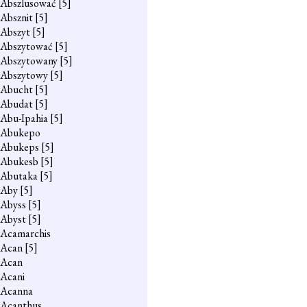
Abszlusować
[5]
Absznit
[5]
Abszyt
[5]
Abszytować
[5]
Abszytowany
[5]
Abszytowy
[5]
Abucht
[5]
Abudat
[5]
Abu-Ipahia
[5]
Abukepo
Abukeps
[5]
Abukesb
[5]
Abutaka
[5]
Aby
[5]
Abyss
[5]
Abyst
[5]
Acamarchis
Acan
[5]
Acan
Acani
Acanna
Acanthus