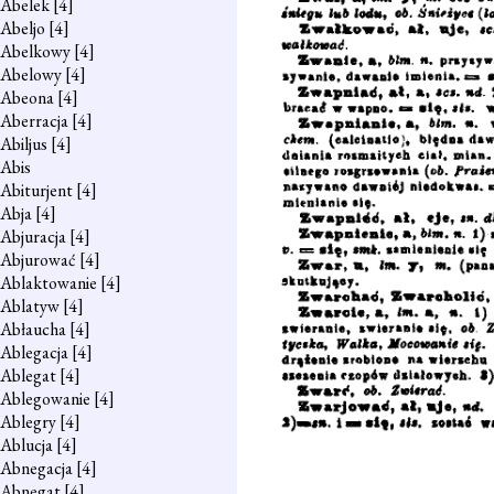
Abelek
[4]
Abeljo
[4]
Abelkowy
[4]
Abelowy
[4]
Abeona
[4]
Aberracja
[4]
Abiljus
[4]
Abis
Abiturjent
[4]
Abja
[4]
Abjuracja
[4]
Abjurować
[4]
Ablaktowanie
[4]
Ablatyw
[4]
Abłaucha
[4]
Ablegacja
[4]
Ablegat
[4]
Ablegowanie
[4]
Ablegry
[4]
Ablucja
[4]
Abnegacja
[4]
Abnegat
[4]