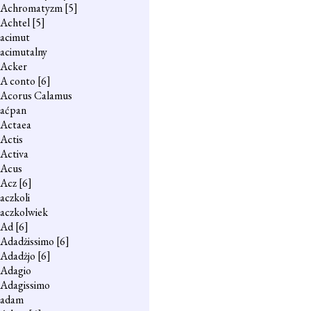
Achromatyzm
[5]
Achtel
[5]
acimut
acimutalny
Acker
A conto
[6]
Acorus Calamus
aćpan
Actaea
Actis
Activa
Acus
Acz
[6]
aczkoli
aczkolwiek
Ad
[6]
Adadżissimo
[6]
Adadżjo
[6]
Adagio
Adagissimo
adam