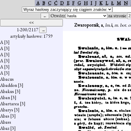
A
B
C
Ć
D
E
F
G
H
I
J
K
L
Ł
M
N
Otwórz
na stronie
Zwaropornik
,
a
,
lm
. i
,
m. bot. 
1-200/2117
artykuły hasłowe: 1759
A
[3]
A
[3]
A
[3]
A
[3]
A
[3]
A
[3]
Abacus
Abaddon
[3]
Abakus
[3]
Aban
[3]
Abartarea
[3]
Abarys
[3]
Abas
[3]
Abass
Abaz
[3]