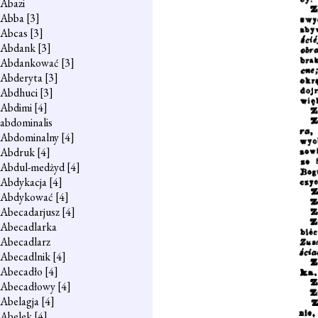
Abazi
Abba
[3]
Abcas
[3]
Abdank
[3]
Abdankować
[3]
Abderyta
[3]
Abdhuci
[3]
Abdimi
[4]
abdominalis
Abdominalny
[4]
Abdruk
[4]
Abdul-medżyd
[4]
Abdykacja
[4]
Abdykować
[4]
Abecadarjusz
[4]
Abecadlarka
Abecadlarz
Abecadlnik
[4]
Abecadło
[4]
Abecadłowy
[4]
Abelagja
[4]
Abelek
[4]