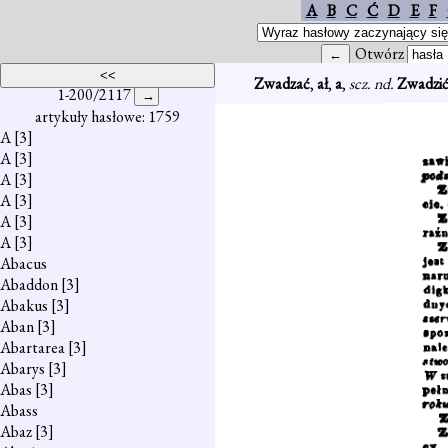
A
B
C
Ć
D
E
F
Otwórz
Zwadzać
,
ał
,
a
,
scz. nd.
Zwadzi
1-200/2117
artykuły hasłowe: 1759
A
[3]
A
[3]
A
[3]
A
[3]
A
[3]
A
[3]
Abacus
Abaddon
[3]
Abakus
[3]
Aban
[3]
Abartarea
[3]
Abarys
[3]
Abas
[3]
Abass
Abaz
[3]