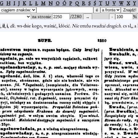
G
H
I
J
K
L
Ł
M
N
O
Ó
P
Q
R
S
Ś
T
U
V
W
X
Y
na stronie
/2280
%
ć
,
ił
,
i
,
dk.
ws-dsie kogo, waśnić, kłócić.
Nie trteba twadtai drugich.
cs sl,, 