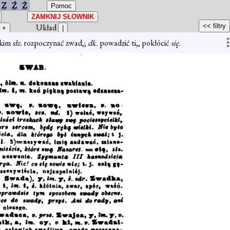
Z
Ź
Ż
Układ
a kim
słz.
rozpoczynać zwad,;
dk.
powadzić ti,, pokłócić
się.