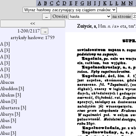
A
B
C
Ć
D
E
F
G
H
I
J
K
L
Ł
M
N
Otwórz
na stronie
Zużycie
,
a
, Hm.
n. i
a» eta, tm*
1-200/2117
artykuły hasłowe: 1759
A
[3]
A
[3]
A
[3]
A
[3]
A
[3]
A
[3]
Abacus
Abaddon
[3]
Abakus
[3]
Aban
[3]
Abartarea
[3]
Abarys
[3]
Abas
[3]
Abass
Abaz
[3]