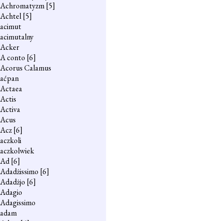
Achromatyzm
[5]
Achtel
[5]
acimut
acimutalny
Acker
A conto
[6]
Acorus Calamus
aćpan
Actaea
Actis
Activa
Acus
Acz
[6]
aczkoli
aczkolwiek
Ad
[6]
Adadżissimo
[6]
Adadżjo
[6]
Adagio
Adagissimo
adam