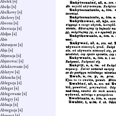
Abelek
[4]
Abeljo
[4]
Abelkowy
[4]
Abelowy
[4]
Abeona
[4]
Aberracja
[4]
Abiljus
[4]
Abis
Abiturjent
[4]
Abja
[4]
Abjuracja
[4]
Abjurować
[4]
Ablaktowanie
[4]
Ablatyw
[4]
Abłaucha
[4]
Ablegacja
[4]
Ablegat
[4]
Ablegowanie
[4]
Ablegry
[4]
Ablucja
[4]
Abnegacja
[4]
Abnegat
[4]