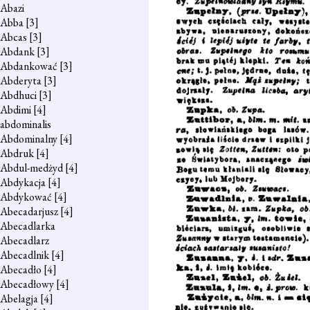
Abazi
Abba
[3]
Abcas
[3]
Abdank
[3]
Abdankować
[3]
Abderyta
[3]
Abdhuci
[3]
Abdimi
[4]
abdominalis
Abdominalny
[4]
Abdruk
[4]
Abdul-medżyd
[4]
Abdykacja
[4]
Abdykować
[4]
Abecadarjusz
[4]
Abecadlarka
Abecadlarz
Abecadlnik
[4]
Abecadło
[4]
Abecadłowy
[4]
Abelagja
[4]