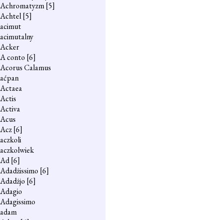
Achromatyzm
[5]
Achtel
[5]
acimut
acimutalny
Acker
A conto
[6]
Acorus Calamus
aćpan
Actaea
Actis
Activa
Acus
Acz
[6]
aczkoli
aczkolwiek
Ad
[6]
Adadżissimo
[6]
Adadżjo
[6]
Adagio
Adagissimo
adam