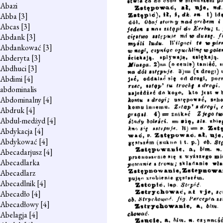
Abazi
Abba
[3]
Abcas
[3]
Abdank
[3]
Abdankować
[3]
Abderyta
[3]
Abdhuci
[3]
Abdimi
[4]
abdominalis
Abdominalny
[4]
Abdruk
[4]
Abdul-medżyd
[4]
Abdykacja
[4]
Abdykować
[4]
Abecadarjusz
[4]
Abecadlarka
Abecadlarz
Abecadlnik
[4]
Abecadło
[4]
Abecadłowy
[4]
Abelagja
[4]