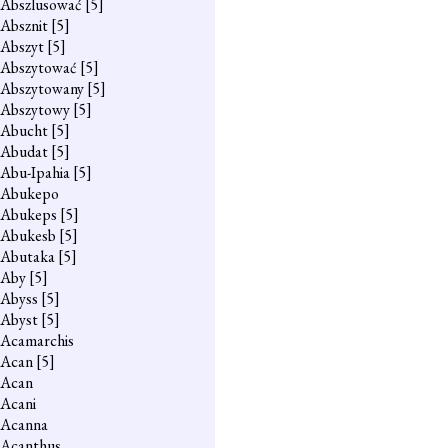
Abszlusować
[5]
Absznit
[5]
Abszyt
[5]
Abszytować
[5]
Abszytowany
[5]
Abszytowy
[5]
Abucht
[5]
Abudat
[5]
Abu-Ipahia
[5]
Abukepo
Abukeps
[5]
Abukesb
[5]
Abutaka
[5]
Aby
[5]
Abyss
[5]
Abyst
[5]
Acamarchis
Acan
[5]
Acan
Acani
Acanna
Acanthus