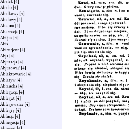
Abelek
[4]
Abeljo
[4]
Abelkowy
[4]
Abelowy
[4]
Abeona
[4]
Aberracja
[4]
Abiljus
[4]
Abis
Abiturjent
[4]
Abja
[4]
Abjuracja
[4]
Abjurować
[4]
Ablaktowanie
[4]
Ablatyw
[4]
Abłaucha
[4]
Ablegacja
[4]
Ablegat
[4]
Ablegowanie
[4]
Ablegry
[4]
Ablucja
[4]
Abnegacja
[4]
Abnegat
[4]