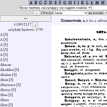
A
B
C
Ć
D
E
F
G
H
I
J
K
L
Ł
M
N
Otwórz
na stronie
Zszumowanie
,
a
, 6
lm.
a. zebra
1-200/2117
artykuły hasłowe: 1759
A
[3]
A
[3]
A
[3]
A
[3]
A
[3]
A
[3]
Abacus
Abaddon
[3]
Abakus
[3]
Aban
[3]
Abartarea
[3]
Abarys
[3]
Abas
[3]
Abass
Abaz
[3]