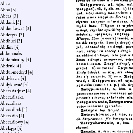
Abazi
Abba
[3]
Abcas
[3]
Abdank
[3]
Abdankować
[3]
Abderyta
[3]
Abdhuci
[3]
Abdimi
[4]
abdominalis
Abdominalny
[4]
Abdruk
[4]
Abdul-medżyd
[4]
Abdykacja
[4]
Abdykować
[4]
Abecadarjusz
[4]
Abecadlarka
Abecadlarz
Abecadlnik
[4]
Abecadło
[4]
Abecadłowy
[4]
Abelagja
[4]