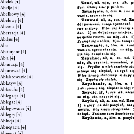
Abelek
[4]
Abeljo
[4]
Abelkowy
[4]
Abelowy
[4]
Abeona
[4]
Aberracja
[4]
Abiljus
[4]
Abis
Abiturjent
[4]
Abja
[4]
Abjuracja
[4]
Abjurować
[4]
Ablaktowanie
[4]
Ablatyw
[4]
Abłaucha
[4]
Ablegacja
[4]
Ablegat
[4]
Ablegowanie
[4]
Ablegry
[4]
Ablucja
[4]
Abnegacja
[4]
Abnegat
[4]