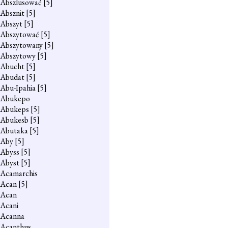
Abszlusować
[5]
Absznit
[5]
Abszyt
[5]
Abszytować
[5]
Abszytowany
[5]
Abszytowy
[5]
Abucht
[5]
Abudat
[5]
Abu-Ipahia
[5]
Abukepo
Abukeps
[5]
Abukesb
[5]
Abutaka
[5]
Aby
[5]
Abyss
[5]
Abyst
[5]
Acamarchis
Acan
[5]
Acan
Acani
Acanna
Acanthus