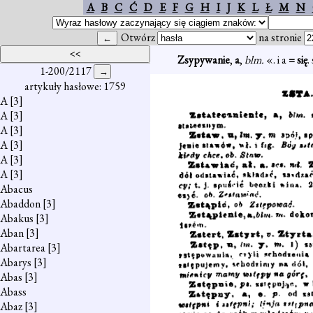
A
B
C
Ć
D
E
F
G
H
I
J
K
L
Ł
M
N
Otwórz
na stronie
Zsypywanie
,
a
,
blm.
«. i a
= się
.
1-200/2117
artykuły hasłowe: 1759
A
[3]
A
[3]
A
[3]
A
[3]
A
[3]
A
[3]
Abacus
Abaddon
[3]
Abakus
[3]
Aban
[3]
Abartarea
[3]
Abarys
[3]
Abas
[3]
Abass
Abaz
[3]