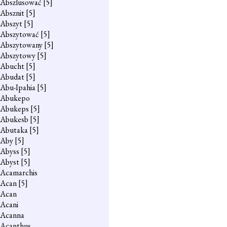
Abszlusować
[5]
Absznit
[5]
Abszyt
[5]
Abszytować
[5]
Abszytowany
[5]
Abszytowy
[5]
Abucht
[5]
Abudat
[5]
Abu-Ipahia
[5]
Abukepo
Abukeps
[5]
Abukesb
[5]
Abutaka
[5]
Aby
[5]
Abyss
[5]
Abyst
[5]
Acamarchis
Acan
[5]
Acan
Acani
Acanna
Acanthus