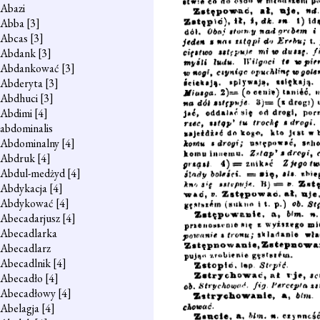
Abazi
Abba
[3]
Abcas
[3]
Abdank
[3]
Abdankować
[3]
Abderyta
[3]
Abdhuci
[3]
Abdimi
[4]
abdominalis
Abdominalny
[4]
Abdruk
[4]
Abdul-medżyd
[4]
Abdykacja
[4]
Abdykować
[4]
Abecadarjusz
[4]
Abecadlarka
Abecadlarz
Abecadlnik
[4]
Abecadło
[4]
Abecadłowy
[4]
Abelagja
[4]