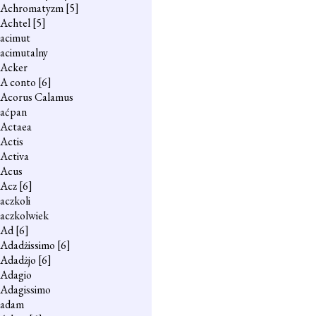
Achromatyzm
[5]
Achtel
[5]
acimut
acimutalny
Acker
A conto
[6]
Acorus Calamus
aćpan
Actaea
Actis
Activa
Acus
Acz
[6]
aczkoli
aczkolwiek
Ad
[6]
Adadżissimo
[6]
Adadżjo
[6]
Adagio
Adagissimo
adam