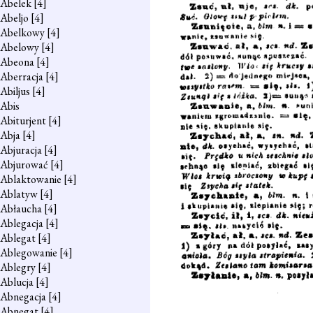
Abelek
[4]
Abeljo
[4]
Abelkowy
[4]
Abelowy
[4]
Abeona
[4]
Aberracja
[4]
Abiljus
[4]
Abis
Abiturjent
[4]
Abja
[4]
Abjuracja
[4]
Abjurować
[4]
Ablaktowanie
[4]
Ablatyw
[4]
Abłaucha
[4]
Ablegacja
[4]
Ablegat
[4]
Ablegowanie
[4]
Ablegry
[4]
Ablucja
[4]
Abnegacja
[4]
Abnegat
[4]