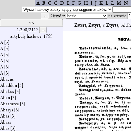
A
B
C
Ć
D
E
F
G
H
I
J
K
L
Ł
M
N
Otwórz
na stronie
Zstert
,
Zstyrt
,
v
.
Ztyrta
,
oh Ste
1-200/2117
artykuły hasłowe: 1759
A
[3]
A
[3]
A
[3]
A
[3]
A
[3]
A
[3]
Abacus
Abaddon
[3]
Abakus
[3]
Aban
[3]
Abartarea
[3]
Abarys
[3]
Abas
[3]
Abass
Abaz
[3]