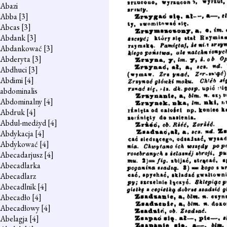
Abazi
Abba
[3]
Abcas
[3]
Abdank
[3]
Abdankować
[3]
Abderyta
[3]
Abdhuci
[3]
Abdimi
[4]
abdominalis
Abdominalny
[4]
Abdruk
[4]
Abdul-medżyd
[4]
Abdykacja
[4]
Abdykować
[4]
Abecadarjusz
[4]
Abecadlarka
Abecadlarz
Abecadlnik
[4]
Abecadło
[4]
Abecadłowy
[4]
Abelagja
[4]