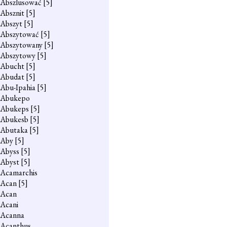
Abszlusować
[5]
Absznit
[5]
Abszyt
[5]
Abszytować
[5]
Abszytowany
[5]
Abszytowy
[5]
Abucht
[5]
Abudat
[5]
Abu-Ipahia
[5]
Abukepo
Abukeps
[5]
Abukesb
[5]
Abutaka
[5]
Aby
[5]
Abyss
[5]
Abyst
[5]
Acamarchis
Acan
[5]
Acan
Acani
Acanna
Acanthus