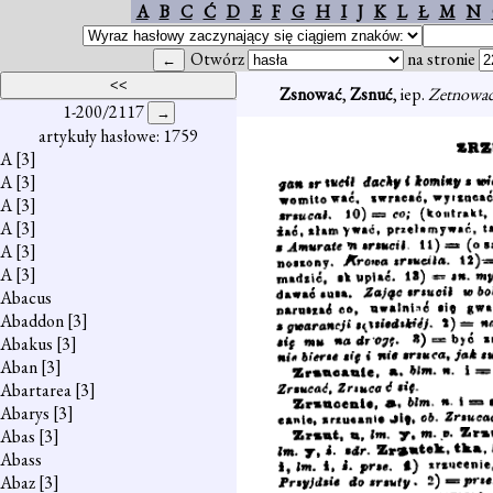
A
B
C
Ć
D
E
F
G
H
I
J
K
L
Ł
M
N
Otwórz
na stronie
Zsnować
,
Zsnuć
, iep.
Zetnowa
1-200/2117
artykuły hasłowe: 1759
A
[3]
A
[3]
A
[3]
A
[3]
A
[3]
A
[3]
Abacus
Abaddon
[3]
Abakus
[3]
Aban
[3]
Abartarea
[3]
Abarys
[3]
Abas
[3]
Abass
Abaz
[3]