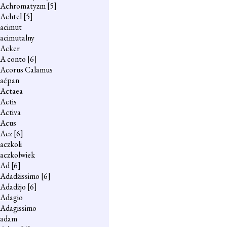
Achromatyzm
[5]
Achtel
[5]
acimut
acimutalny
Acker
A conto
[6]
Acorus Calamus
aćpan
Actaea
Actis
Activa
Acus
Acz
[6]
aczkoli
aczkolwiek
Ad
[6]
Adadżissimo
[6]
Adadżjo
[6]
Adagio
Adagissimo
adam