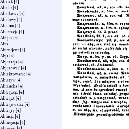
Abelek
[4]
Abeljo
[4]
Abelkowy
[4]
Abelowy
[4]
Abeona
[4]
Aberracja
[4]
Abiljus
[4]
Abis
Abiturjent
[4]
Abja
[4]
Abjuracja
[4]
Abjurować
[4]
Ablaktowanie
[4]
Ablatyw
[4]
Abłaucha
[4]
Ablegacja
[4]
Ablegat
[4]
Ablegowanie
[4]
Ablegry
[4]
Ablucja
[4]
Abnegacja
[4]
Abnegat
[4]