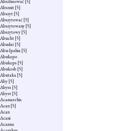
Abszlusować
[5]
Absznit
[5]
Abszyt
[5]
Abszytować
[5]
Abszytowany
[5]
Abszytowy
[5]
Abucht
[5]
Abudat
[5]
Abu-Ipahia
[5]
Abukepo
Abukeps
[5]
Abukesb
[5]
Abutaka
[5]
Aby
[5]
Abyss
[5]
Abyst
[5]
Acamarchis
Acan
[5]
Acan
Acani
Acanna
Acanthus