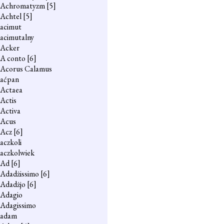
Achromatyzm
[5]
Achtel
[5]
acimut
acimutalny
Acker
A conto
[6]
Acorus Calamus
aćpan
Actaea
Actis
Activa
Acus
Acz
[6]
aczkoli
aczkolwiek
Ad
[6]
Adadżissimo
[6]
Adadżjo
[6]
Adagio
Adagissimo
adam