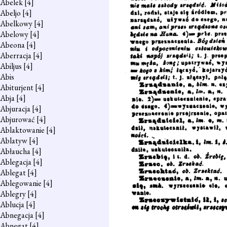
Abelek
[4]
Abeljo
[4]
Abelkowy
[4]
Abelowy
[4]
Abeona
[4]
Aberracja
[4]
Abiljus
[4]
Abis
Abiturjent
[4]
Abja
[4]
Abjuracja
[4]
Abjurować
[4]
Ablaktowanie
[4]
Ablatyw
[4]
Abłaucha
[4]
Ablegacja
[4]
Ablegat
[4]
Ablegowanie
[4]
Ablegry
[4]
Ablucja
[4]
Abnegacja
[4]
Abnegat
[4]