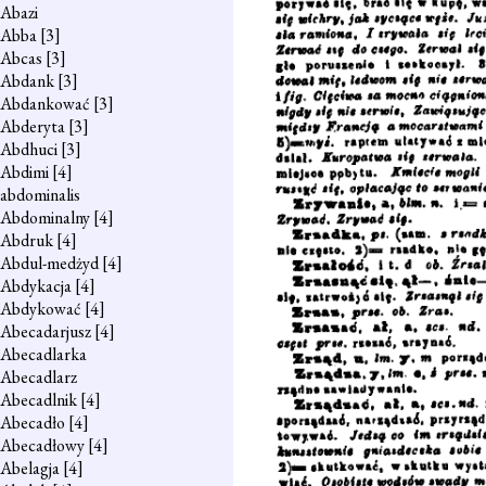
Abazi
Abba
[3]
Abcas
[3]
Abdank
[3]
Abdankować
[3]
Abderyta
[3]
Abdhuci
[3]
Abdimi
[4]
abdominalis
Abdominalny
[4]
Abdruk
[4]
Abdul-medżyd
[4]
Abdykacja
[4]
Abdykować
[4]
Abecadarjusz
[4]
Abecadlarka
Abecadlarz
Abecadlnik
[4]
Abecadło
[4]
Abecadłowy
[4]
Abelagja
[4]