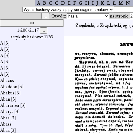
A
B
C
Ć
D
E
F
G
H
I
J
K
L
Ł
M
N
Otwórz
na stronie
Zrzędzicki
,
v.
Zrzędziński
, ego,
1-200/2117
artykuły hasłowe: 1759
A
[3]
A
[3]
A
[3]
A
[3]
A
[3]
A
[3]
Abacus
Abaddon
[3]
Abakus
[3]
Aban
[3]
Abartarea
[3]
Abarys
[3]
Abas
[3]
Abass
Abaz
[3]