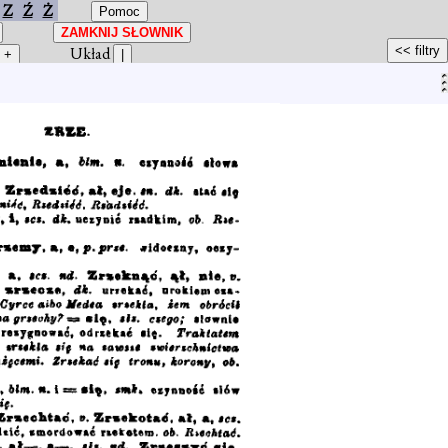
Z
Ź
Ż
Układ