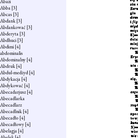
Abazi
Abba
[3]
Abcas
[3]
Abdank
[3]
Abdankować
[3]
Abderyta
[3]
Abdhuci
[3]
Abdimi
[4]
abdominalis
Abdominalny
[4]
Abdruk
[4]
Abdul-medżyd
[4]
Abdykacja
[4]
Abdykować
[4]
Abecadarjusz
[4]
Abecadlarka
Abecadlarz
Abecadlnik
[4]
Abecadło
[4]
Abecadłowy
[4]
Abelagja
[4]
Abelek
[4]