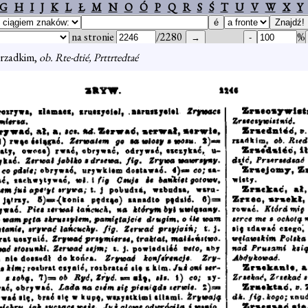
G
H
I
J
K
L
Ł
M
N
O
Ó
P
Q
R
S
Ś
T
U
V
W
X
Y
na stronie
/2280
%
 rzadkim,
ob. Rte-dtié, Prttrtedtaé