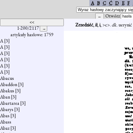
A
B
C
Ć
D
E
F
Otwórz
Zrzedziéć
,
ił
,
i
, >c>.
dk.
uerynić
1-200/2117
artykuły hasłowe: 1759
A
[3]
A
[3]
A
[3]
A
[3]
A
[3]
A
[3]
Abacus
Abaddon
[3]
Abakus
[3]
Aban
[3]
Abartarea
[3]
Abarys
[3]
Abas
[3]
Abass
Abaz
[3]