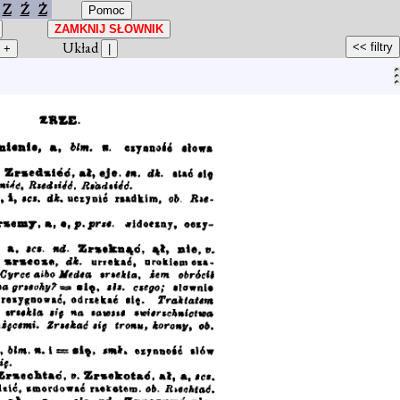
Z
Ź
Ż
Układ