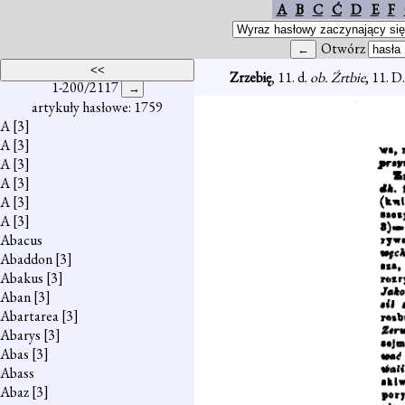
A
B
C
Ć
D
E
F
Otwórz
Zrzebię
, 11. d.
ob. Źrtbie
, 11. D.
1-200/2117
artykuły hasłowe: 1759
A
[3]
A
[3]
A
[3]
A
[3]
A
[3]
A
[3]
Abacus
Abaddon
[3]
Abakus
[3]
Aban
[3]
Abartarea
[3]
Abarys
[3]
Abas
[3]
Abass
Abaz
[3]