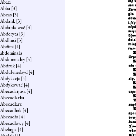
Abazi
Abba
[3]
Abcas
[3]
Abdank
[3]
Abdankować
[3]
Abderyta
[3]
Abdhuci
[3]
Abdimi
[4]
abdominalis
Abdominalny
[4]
Abdruk
[4]
Abdul-medżyd
[4]
Abdykacja
[4]
Abdykować
[4]
Abecadarjusz
[4]
Abecadlarka
Abecadlarz
Abecadlnik
[4]
Abecadło
[4]
Abecadłowy
[4]
Abelagja
[4]
Abelek
[4]