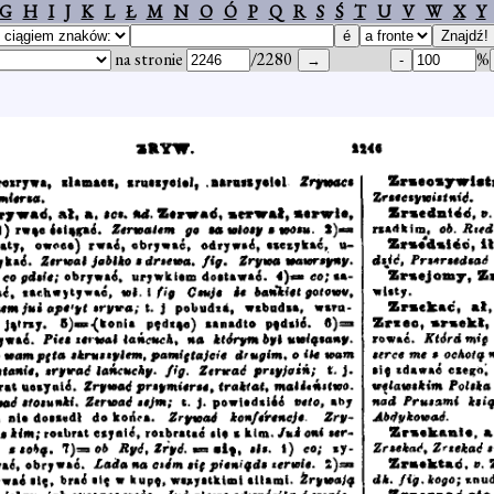
G
H
I
J
K
L
Ł
M
N
O
Ó
P
Q
R
S
Ś
T
U
V
W
X
Y
na stronie
/2280
%