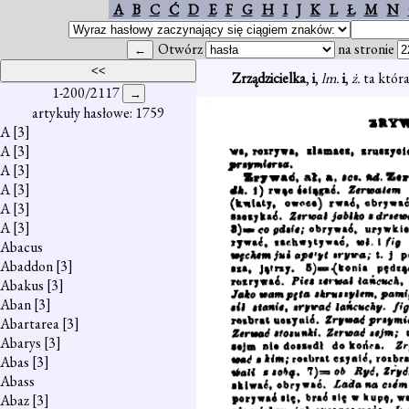
A
B
C
Ć
D
E
F
G
H
I
J
K
L
Ł
M
N
Otwórz
na stronie
Zrządzicielka
,
i
,
lm.
i
,
ż.
ta która
1-200/2117
artykuły hasłowe: 1759
A
[3]
A
[3]
A
[3]
A
[3]
A
[3]
A
[3]
Abacus
Abaddon
[3]
Abakus
[3]
Aban
[3]
Abartarea
[3]
Abarys
[3]
Abas
[3]
Abass
Abaz
[3]