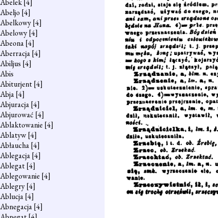
Abelek
[4]
Abeljo
[4]
Abelkowy
[4]
Abelowy
[4]
Abeona
[4]
Aberracja
[4]
Abiljus
[4]
Abis
Abiturjent
[4]
Abja
[4]
Abjuracja
[4]
Abjurować
[4]
Ablaktowanie
[4]
Ablatyw
[4]
Abłaucha
[4]
Ablegacja
[4]
Ablegat
[4]
Ablegowanie
[4]
Ablegry
[4]
Ablucja
[4]
Abnegacja
[4]
Abnegat
[4]