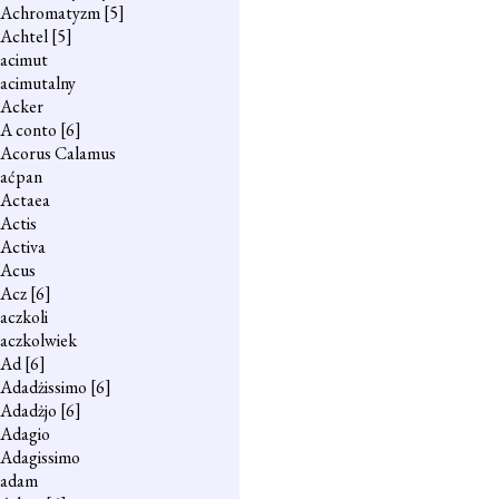
Achromatyzm
[5]
Achtel
[5]
acimut
acimutalny
Acker
A conto
[6]
Acorus Calamus
aćpan
Actaea
Actis
Activa
Acus
Acz
[6]
aczkoli
aczkolwiek
Ad
[6]
Adadżissimo
[6]
Adadżjo
[6]
Adagio
Adagissimo
adam