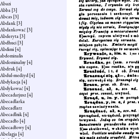
Abazi
Abba
[3]
Abcas
[3]
Abdank
[3]
Abdankować
[3]
Abderyta
[3]
Abdhuci
[3]
Abdimi
[4]
abdominalis
Abdominalny
[4]
Abdruk
[4]
Abdul-medżyd
[4]
Abdykacja
[4]
Abdykować
[4]
Abecadarjusz
[4]
Abecadlarka
Abecadlarz
Abecadlnik
[4]
Abecadło
[4]
Abecadłowy
[4]
Abelagja
[4]