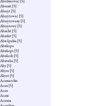
Abszlusować
[5]
Absznit
[5]
Abszyt
[5]
Abszytować
[5]
Abszytowany
[5]
Abszytowy
[5]
Abucht
[5]
Abudat
[5]
Abu-Ipahia
[5]
Abukepo
Abukeps
[5]
Abukesb
[5]
Abutaka
[5]
Aby
[5]
Abyss
[5]
Abyst
[5]
Acamarchis
Acan
[5]
Acan
Acani
Acanna
Acanthus