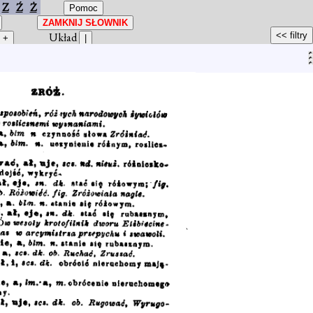
Z
Ź
Ż
Układ