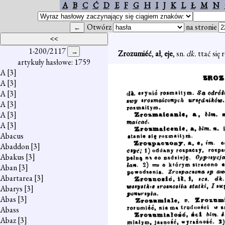
A
B
C
Ć
D
E
F
G
H
I
J
K
L
Ł
M
N
Otwórz
na stronie
1-200/2117
Zrozumiéć
,
ał
,
eje
, sn.
dk.
ttać się
artykuły hasłowe: 1759
A
[3]
A
[3]
A
[3]
A
[3]
A
[3]
A
[3]
Abacus
Abaddon
[3]
Abakus
[3]
Aban
[3]
Abartarea
[3]
Abarys
[3]
Abas
[3]
Abass
Abaz
[3]