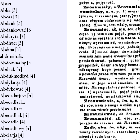
Abazi
Abba
[3]
Abcas
[3]
Abdank
[3]
Abdankować
[3]
Abderyta
[3]
Abdhuci
[3]
Abdimi
[4]
abdominalis
Abdominalny
[4]
Abdruk
[4]
Abdul-medżyd
[4]
Abdykacja
[4]
Abdykować
[4]
Abecadarjusz
[4]
Abecadlarka
Abecadlarz
Abecadlnik
[4]
Abecadło
[4]
Abecadłowy
[4]
Abelagja
[4]