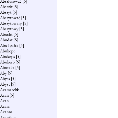
Abszlusować
[5]
Absznit
[5]
Abszyt
[5]
Abszytować
[5]
Abszytowany
[5]
Abszytowy
[5]
Abucht
[5]
Abudat
[5]
Abu-Ipahia
[5]
Abukepo
Abukeps
[5]
Abukesb
[5]
Abutaka
[5]
Aby
[5]
Abyss
[5]
Abyst
[5]
Acamarchis
Acan
[5]
Acan
Acani
Acanna
Acanthus