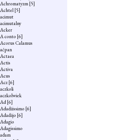
Achromatyzm
[5]
Achtel
[5]
acimut
acimutalny
Acker
A conto
[6]
Acorus Calamus
aćpan
Actaea
Actis
Activa
Acus
Acz
[6]
aczkoli
aczkolwiek
Ad
[6]
Adadżissimo
[6]
Adadżjo
[6]
Adagio
Adagissimo
adam