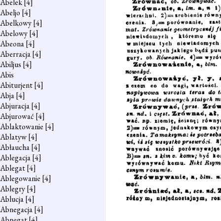
Abelek
[4]
Abeljo
[4]
Abelkowy
[4]
Abelowy
[4]
Abeona
[4]
Aberracja
[4]
Abiljus
[4]
Abis
Abiturjent
[4]
Abja
[4]
Abjuracja
[4]
Abjurować
[4]
Ablaktowanie
[4]
Ablatyw
[4]
Abłaucha
[4]
Ablegacja
[4]
Ablegat
[4]
Ablegowanie
[4]
Ablegry
[4]
Ablucja
[4]
Abnegacja
[4]
Abnegat
[4]