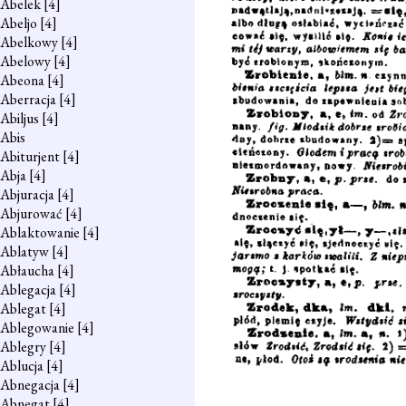
Abelek
[4]
Abeljo
[4]
Abelkowy
[4]
Abelowy
[4]
Abeona
[4]
Aberracja
[4]
Abiljus
[4]
Abis
Abiturjent
[4]
Abja
[4]
Abjuracja
[4]
Abjurować
[4]
Ablaktowanie
[4]
Ablatyw
[4]
Abłaucha
[4]
Ablegacja
[4]
Ablegat
[4]
Ablegowanie
[4]
Ablegry
[4]
Ablucja
[4]
Abnegacja
[4]
Abnegat
[4]