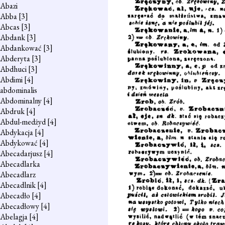
Abazi
Abba
[3]
Abcas
[3]
Abdank
[3]
Abdankować
[3]
Abderyta
[3]
Abdhuci
[3]
Abdimi
[4]
abdominalis
Abdominalny
[4]
Abdruk
[4]
Abdul-medżyd
[4]
Abdykacja
[4]
Abdykować
[4]
Abecadarjusz
[4]
Abecadlarka
Abecadlarz
Abecadlnik
[4]
Abecadło
[4]
Abecadłowy
[4]
Abelagja
[4]