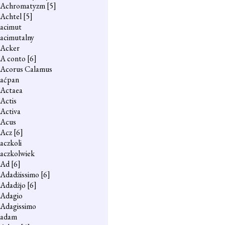
Achromatyzm
[5]
Achtel
[5]
acimut
acimutalny
Acker
A conto
[6]
Acorus Calamus
aćpan
Actaea
Actis
Activa
Acus
Acz
[6]
aczkoli
aczkolwiek
Ad
[6]
Adadżissimo
[6]
Adadżjo
[6]
Adagio
Adagissimo
adam