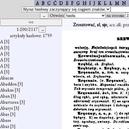
A
B
C
Ć
D
E
F
G
H
I
J
K
L
Ł
M
N
Otwórz
na stronie
Zrosztować
,
ał
,
uje
,
scz. dk.
prz
1-200/2117
artykuły hasłowe: 1759
A
[3]
A
[3]
A
[3]
A
[3]
A
[3]
A
[3]
Abacus
Abaddon
[3]
Abakus
[3]
Aban
[3]
Abartarea
[3]
Abarys
[3]
Abas
[3]
Abass
Abaz
[3]