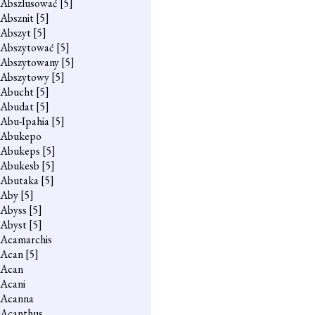
Abszlusować
[5]
Absznit
[5]
Abszyt
[5]
Abszytować
[5]
Abszytowany
[5]
Abszytowy
[5]
Abucht
[5]
Abudat
[5]
Abu-Ipahia
[5]
Abukepo
Abukeps
[5]
Abukesb
[5]
Abutaka
[5]
Aby
[5]
Abyss
[5]
Abyst
[5]
Acamarchis
Acan
[5]
Acan
Acani
Acanna
Acanthus