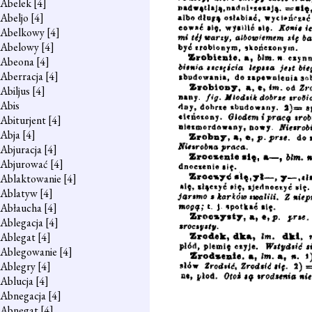
Abelek
[4]
Abeljo
[4]
Abelkowy
[4]
Abelowy
[4]
Abeona
[4]
Aberracja
[4]
Abiljus
[4]
Abis
Abiturjent
[4]
Abja
[4]
Abjuracja
[4]
Abjurować
[4]
Ablaktowanie
[4]
Ablatyw
[4]
Abłaucha
[4]
Ablegacja
[4]
Ablegat
[4]
Ablegowanie
[4]
Ablegry
[4]
Ablucja
[4]
Abnegacja
[4]
Abnegat
[4]