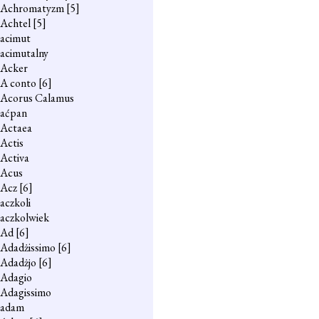
Achromatyzm
[5]
Achtel
[5]
acimut
acimutalny
Acker
A conto
[6]
Acorus Calamus
aćpan
Actaea
Actis
Activa
Acus
Acz
[6]
aczkoli
aczkolwiek
Ad
[6]
Adadżissimo
[6]
Adadżjo
[6]
Adagio
Adagissimo
adam