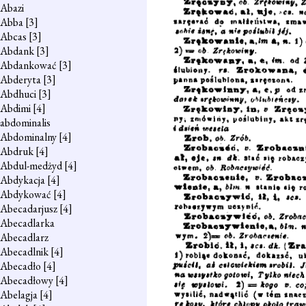
Abazi
Abba
[3]
Abcas
[3]
Abdank
[3]
Abdankować
[3]
Abderyta
[3]
Abdhuci
[3]
Abdimi
[4]
abdominalis
Abdominalny
[4]
Abdruk
[4]
Abdul-medżyd
[4]
Abdykacja
[4]
Abdykować
[4]
Abecadarjusz
[4]
Abecadlarka
Abecadlarz
Abecadlnik
[4]
Abecadło
[4]
Abecadłowy
[4]
Abelagja
[4]