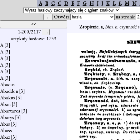
A
B
C
Ć
D
E
F
G
H
I
J
K
L
Ł
M
N
Otwórz
na stronie
Zropienie
,
a
,
blm. n.
czynność 
1-200/2117
artykuły hasłowe: 1759
A
[3]
A
[3]
A
[3]
A
[3]
A
[3]
A
[3]
Abacus
Abaddon
[3]
Abakus
[3]
Aban
[3]
Abartarea
[3]
Abarys
[3]
Abas
[3]
Abass
Abaz
[3]