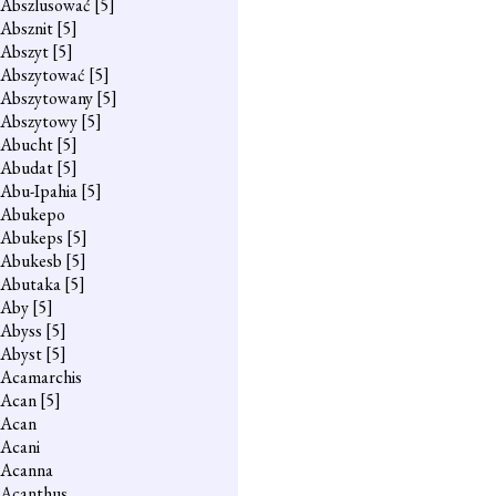
Abszlusować
[5]
Absznit
[5]
Abszyt
[5]
Abszytować
[5]
Abszytowany
[5]
Abszytowy
[5]
Abucht
[5]
Abudat
[5]
Abu-Ipahia
[5]
Abukepo
Abukeps
[5]
Abukesb
[5]
Abutaka
[5]
Aby
[5]
Abyss
[5]
Abyst
[5]
Acamarchis
Acan
[5]
Acan
Acani
Acanna
Acanthus