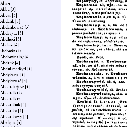
Abazi
Abba
[3]
Abcas
[3]
Abdank
[3]
Abdankować
[3]
Abderyta
[3]
Abdhuci
[3]
Abdimi
[4]
abdominalis
Abdominalny
[4]
Abdruk
[4]
Abdul-medżyd
[4]
Abdykacja
[4]
Abdykować
[4]
Abecadarjusz
[4]
Abecadlarka
Abecadlarz
Abecadlnik
[4]
Abecadło
[4]
Abecadłowy
[4]
Abelagja
[4]