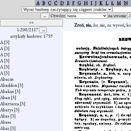
A
B
C
Ć
D
E
F
G
H
I
J
K
L
Ł
M
N
Otwórz
na stronie
Zroń
,
nia
,
lm.
nie,
m.
wyroń, koń
1-200/2117
artykuły hasłowe: 1759
A
[3]
A
[3]
A
[3]
A
[3]
A
[3]
A
[3]
Abacus
Abaddon
[3]
Abakus
[3]
Aban
[3]
Abartarea
[3]
Abarys
[3]
Abas
[3]
Abass
Abaz
[3]