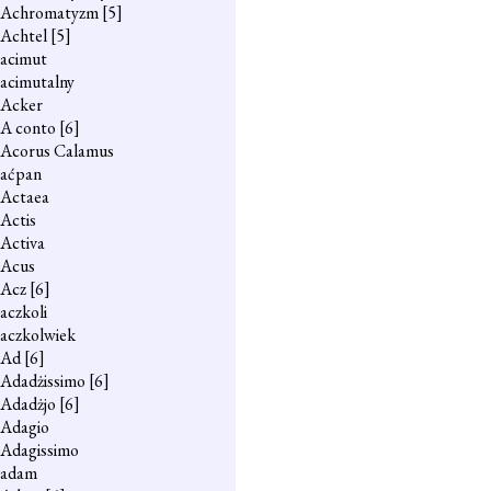
Achromatyzm
[5]
Achtel
[5]
acimut
acimutalny
Acker
A conto
[6]
Acorus Calamus
aćpan
Actaea
Actis
Activa
Acus
Acz
[6]
aczkoli
aczkolwiek
Ad
[6]
Adadżissimo
[6]
Adadżjo
[6]
Adagio
Adagissimo
adam