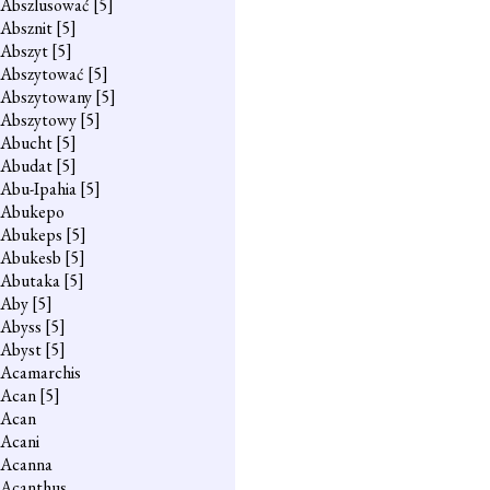
Abszlusować
[5]
Absznit
[5]
Abszyt
[5]
Abszytować
[5]
Abszytowany
[5]
Abszytowy
[5]
Abucht
[5]
Abudat
[5]
Abu-Ipahia
[5]
Abukepo
Abukeps
[5]
Abukesb
[5]
Abutaka
[5]
Aby
[5]
Abyss
[5]
Abyst
[5]
Acamarchis
Acan
[5]
Acan
Acani
Acanna
Acanthus