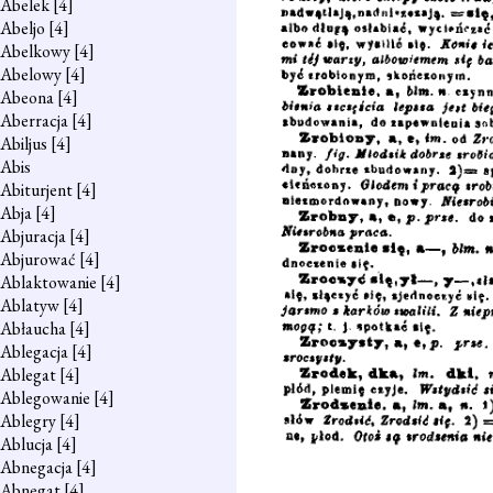
Abelek
[4]
Abeljo
[4]
Abelkowy
[4]
Abelowy
[4]
Abeona
[4]
Aberracja
[4]
Abiljus
[4]
Abis
Abiturjent
[4]
Abja
[4]
Abjuracja
[4]
Abjurować
[4]
Ablaktowanie
[4]
Ablatyw
[4]
Abłaucha
[4]
Ablegacja
[4]
Ablegat
[4]
Ablegowanie
[4]
Ablegry
[4]
Ablucja
[4]
Abnegacja
[4]
Abnegat
[4]