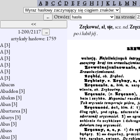
A
B
C
Ć
D
E
F
G
H
I
J
K
L
Ł
M
N
Otwórz
na stronie
Zrękować
,
ał
,
uje
,
scz. nd.
Zręc
1-200/2117
po i lubił jéj .
artykuły hasłowe: 1759
A
[3]
A
[3]
A
[3]
A
[3]
A
[3]
A
[3]
Abacus
Abaddon
[3]
Abakus
[3]
Aban
[3]
Abartarea
[3]
Abarys
[3]
Abas
[3]
Abass
Abaz
[3]