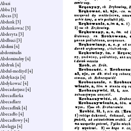
Abazi
Abba
[3]
Abcas
[3]
Abdank
[3]
Abdankować
[3]
Abderyta
[3]
Abdhuci
[3]
Abdimi
[4]
abdominalis
Abdominalny
[4]
Abdruk
[4]
Abdul-medżyd
[4]
Abdykacja
[4]
Abdykować
[4]
Abecadarjusz
[4]
Abecadlarka
Abecadlarz
Abecadlnik
[4]
Abecadło
[4]
Abecadłowy
[4]
Abelagja
[4]