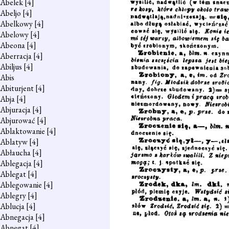
Abelek
[4]
Abeljo
[4]
Abelkowy
[4]
Abelowy
[4]
Abeona
[4]
Aberracja
[4]
Abiljus
[4]
Abis
Abiturjent
[4]
Abja
[4]
Abjuracja
[4]
Abjurować
[4]
Ablaktowanie
[4]
Ablatyw
[4]
Abłaucha
[4]
Ablegacja
[4]
Ablegat
[4]
Ablegowanie
[4]
Ablegry
[4]
Ablucja
[4]
Abnegacja
[4]
Abnegat
[4]