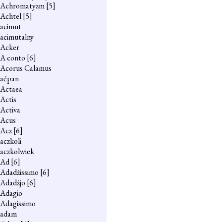
Achromatyzm
[5]
Achtel
[5]
acimut
acimutalny
Acker
A conto
[6]
Acorus Calamus
aćpan
Actaea
Actis
Activa
Acus
Acz
[6]
aczkoli
aczkolwiek
Ad
[6]
Adadżissimo
[6]
Adadżjo
[6]
Adagio
Adagissimo
adam