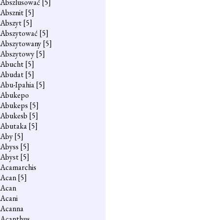
Abszlusować
[5]
Absznit
[5]
Abszyt
[5]
Abszytować
[5]
Abszytowany
[5]
Abszytowy
[5]
Abucht
[5]
Abudat
[5]
Abu-Ipahia
[5]
Abukepo
Abukeps
[5]
Abukesb
[5]
Abutaka
[5]
Aby
[5]
Abyss
[5]
Abyst
[5]
Acamarchis
Acan
[5]
Acan
Acani
Acanna
Acanthus