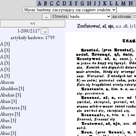
A
B
C
Ć
D
E
F
G
H
I
J
K
L
Ł
M
N
Otwórz
na stronie
Zrefutować
,
ał
,
uje
,
scz. dk.
(
t
U
1-200/2117
artykuły hasłowe: 1759
A
[3]
A
[3]
A
[3]
A
[3]
A
[3]
A
[3]
Abacus
Abaddon
[3]
Abakus
[3]
Aban
[3]
Abartarea
[3]
Abarys
[3]
Abas
[3]
Abass
Abaz
[3]