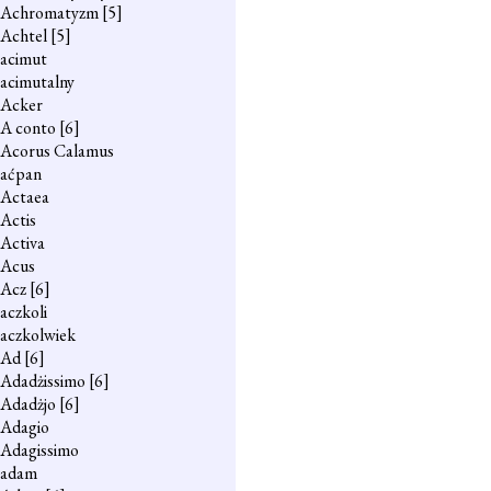
Achromatyzm
[5]
Achtel
[5]
acimut
acimutalny
Acker
A conto
[6]
Acorus Calamus
aćpan
Actaea
Actis
Activa
Acus
Acz
[6]
aczkoli
aczkolwiek
Ad
[6]
Adadżissimo
[6]
Adadżjo
[6]
Adagio
Adagissimo
adam