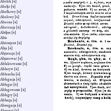
Abelek
[4]
Abeljo
[4]
Abelkowy
[4]
Abelowy
[4]
Abeona
[4]
Aberracja
[4]
Abiljus
[4]
Abis
Abiturjent
[4]
Abja
[4]
Abjuracja
[4]
Abjurować
[4]
Ablaktowanie
[4]
Ablatyw
[4]
Abłaucha
[4]
Ablegacja
[4]
Ablegat
[4]
Ablegowanie
[4]
Ablegry
[4]
Ablucja
[4]
Abnegacja
[4]
Abnegat
[4]