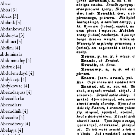
Abazi
Abba
[3]
Abcas
[3]
Abdank
[3]
Abdankować
[3]
Abderyta
[3]
Abdhuci
[3]
Abdimi
[4]
abdominalis
Abdominalny
[4]
Abdruk
[4]
Abdul-medżyd
[4]
Abdykacja
[4]
Abdykować
[4]
Abecadarjusz
[4]
Abecadlarka
Abecadlarz
Abecadlnik
[4]
Abecadło
[4]
Abecadłowy
[4]
Abelagja
[4]