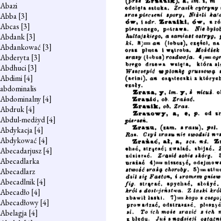
Abazi
Abba
[3]
Abcas
[3]
Abdank
[3]
Abdankować
[3]
Abderyta
[3]
Abdhuci
[3]
Abdimi
[4]
abdominalis
Abdominalny
[4]
Abdruk
[4]
Abdul-medżyd
[4]
Abdykacja
[4]
Abdykować
[4]
Abecadarjusz
[4]
Abecadlarka
Abecadlarz
Abecadlnik
[4]
Abecadło
[4]
Abecadłowy
[4]
Abelagja
[4]