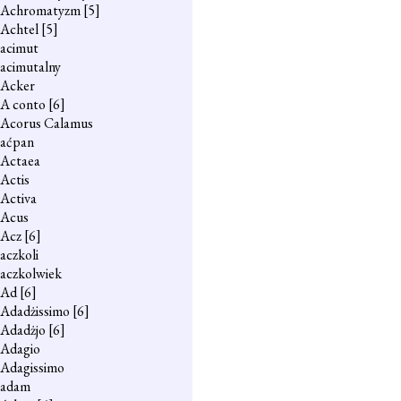
Achromatyzm
[5]
Achtel
[5]
acimut
acimutalny
Acker
A conto
[6]
Acorus Calamus
aćpan
Actaea
Actis
Activa
Acus
Acz
[6]
aczkoli
aczkolwiek
Ad
[6]
Adadżissimo
[6]
Adadżjo
[6]
Adagio
Adagissimo
adam