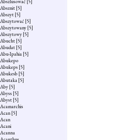
Abszlusować
[5]
Absznit
[5]
Abszyt
[5]
Abszytować
[5]
Abszytowany
[5]
Abszytowy
[5]
Abucht
[5]
Abudat
[5]
Abu-Ipahia
[5]
Abukepo
Abukeps
[5]
Abukesb
[5]
Abutaka
[5]
Aby
[5]
Abyss
[5]
Abyst
[5]
Acamarchis
Acan
[5]
Acan
Acani
Acanna
Acanthus