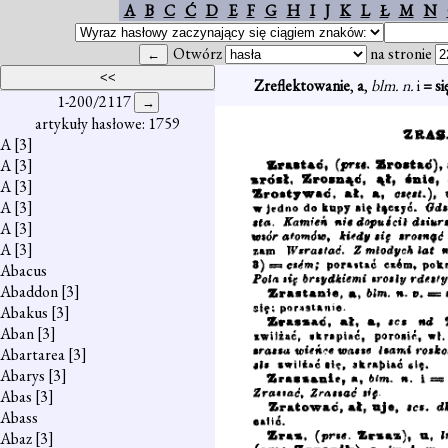
A
B
C
Ć
D
E
F
G
H
I
J
K
L
Ł
M
N
Otwórz
na stronie
Zreflektowanie
,
a
,
blm. n.
i
= si
1-200/2117
artykuły hasłowe: 1759
A
[3]
A
[3]
A
[3]
A
[3]
A
[3]
A
[3]
Abacus
Abaddon
[3]
Abakus
[3]
Aban
[3]
Abartarea
[3]
Abarys
[3]
Abas
[3]
Abass
Abaz
[3]