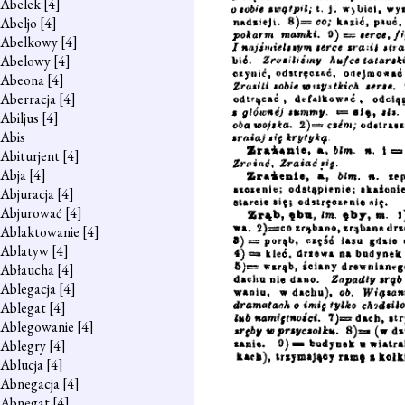
Abelek
[4]
Abeljo
[4]
Abelkowy
[4]
Abelowy
[4]
Abeona
[4]
Aberracja
[4]
Abiljus
[4]
Abis
Abiturjent
[4]
Abja
[4]
Abjuracja
[4]
Abjurować
[4]
Ablaktowanie
[4]
Ablatyw
[4]
Abłaucha
[4]
Ablegacja
[4]
Ablegat
[4]
Ablegowanie
[4]
Ablegry
[4]
Ablucja
[4]
Abnegacja
[4]
Abnegat
[4]