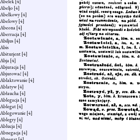
Abelek
[4]
Abeljo
[4]
Abelkowy
[4]
Abelowy
[4]
Abeona
[4]
Aberracja
[4]
Abiljus
[4]
Abis
Abiturjent
[4]
Abja
[4]
Abjuracja
[4]
Abjurować
[4]
Ablaktowanie
[4]
Ablatyw
[4]
Abłaucha
[4]
Ablegacja
[4]
Ablegat
[4]
Ablegowanie
[4]
Ablegry
[4]
Ablucja
[4]
Abnegacja
[4]
Abnegat
[4]