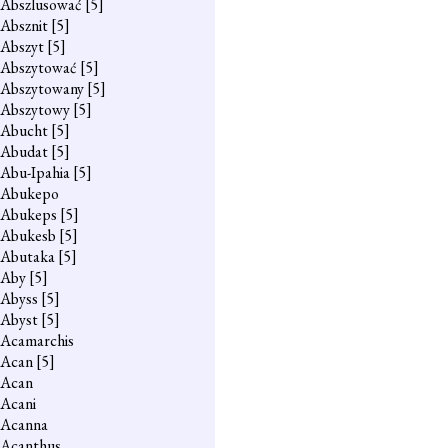
Abszlusować
[5]
Absznit
[5]
Abszyt
[5]
Abszytować
[5]
Abszytowany
[5]
Abszytowy
[5]
Abucht
[5]
Abudat
[5]
Abu-Ipahia
[5]
Abukepo
Abukeps
[5]
Abukesb
[5]
Abutaka
[5]
Aby
[5]
Abyss
[5]
Abyst
[5]
Acamarchis
Acan
[5]
Acan
Acani
Acanna
Acanthus