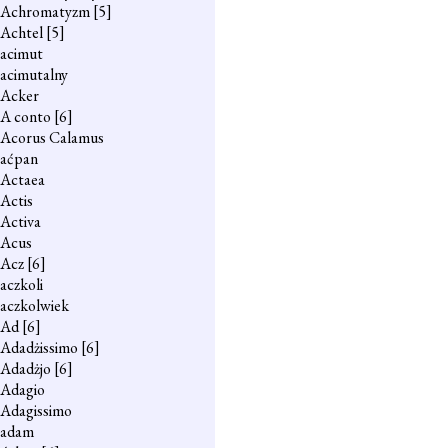
Achromatyzm
[5]
Achtel
[5]
acimut
acimutalny
Acker
A conto
[6]
Acorus Calamus
aćpan
Actaea
Actis
Activa
Acus
Acz
[6]
aczkoli
aczkolwiek
Ad
[6]
Adadżissimo
[6]
Adadżjo
[6]
Adagio
Adagissimo
adam