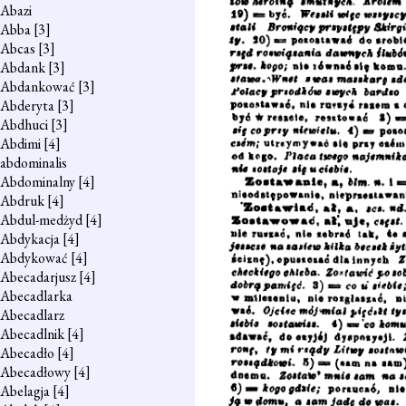
Abazi
Abba
[3]
Abcas
[3]
Abdank
[3]
Abdankować
[3]
Abderyta
[3]
Abdhuci
[3]
Abdimi
[4]
abdominalis
Abdominalny
[4]
Abdruk
[4]
Abdul-medżyd
[4]
Abdykacja
[4]
Abdykować
[4]
Abecadarjusz
[4]
Abecadlarka
Abecadlarz
Abecadlnik
[4]
Abecadło
[4]
Abecadłowy
[4]
Abelagja
[4]