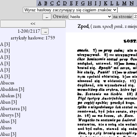
A
B
C
Ć
D
E
F
G
H
I
J
K
L
Ł
M
N
Otwórz
na stronie
Zpod
, ( zam. s
pod
)
pmk.
z miej
1-200/2117
artykuły hasłowe: 1759
A
[3]
A
[3]
A
[3]
A
[3]
A
[3]
A
[3]
Abacus
Abaddon
[3]
Abakus
[3]
Aban
[3]
Abartarea
[3]
Abarys
[3]
Abas
[3]
Abass
Abaz
[3]