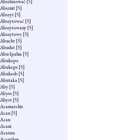
Abszlusować
[5]
Absznit
[5]
Abszyt
[5]
Abszytować
[5]
Abszytowany
[5]
Abszytowy
[5]
Abucht
[5]
Abudat
[5]
Abu-Ipahia
[5]
Abukepo
Abukeps
[5]
Abukesb
[5]
Abutaka
[5]
Aby
[5]
Abyss
[5]
Abyst
[5]
Acamarchis
Acan
[5]
Acan
Acani
Acanna
Acanthus