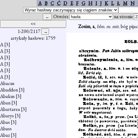
A
B
C
Ć
D
E
F
G
H
I
J
K
L
Ł
M
N
Otwórz
na stronie
Zosim
,
a
,
blm. m. mit.
bóg pijac
1-200/2117
artykuły hasłowe: 1759
A
[3]
A
[3]
A
[3]
A
[3]
A
[3]
A
[3]
Abacus
Abaddon
[3]
Abakus
[3]
Aban
[3]
Abartarea
[3]
Abarys
[3]
Abas
[3]
Abass
Abaz
[3]