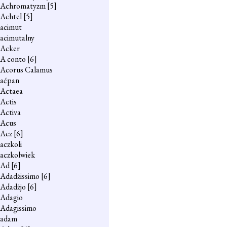
Achromatyzm
[5]
Achtel
[5]
acimut
acimutalny
Acker
A conto
[6]
Acorus Calamus
aćpan
Actaea
Actis
Activa
Acus
Acz
[6]
aczkoli
aczkolwiek
Ad
[6]
Adadżissimo
[6]
Adadżjo
[6]
Adagio
Adagissimo
adam