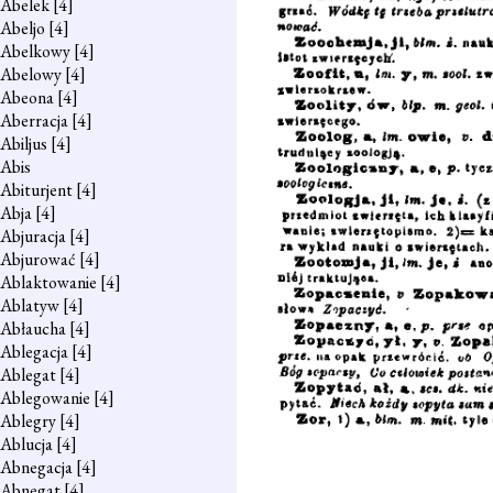
Abelek
[4]
Abeljo
[4]
Abelkowy
[4]
Abelowy
[4]
Abeona
[4]
Aberracja
[4]
Abiljus
[4]
Abis
Abiturjent
[4]
Abja
[4]
Abjuracja
[4]
Abjurować
[4]
Ablaktowanie
[4]
Ablatyw
[4]
Abłaucha
[4]
Ablegacja
[4]
Ablegat
[4]
Ablegowanie
[4]
Ablegry
[4]
Ablucja
[4]
Abnegacja
[4]
Abnegat
[4]