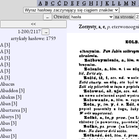
A
B
C
Ć
D
E
F
G
H
I
J
K
L
Ł
M
N
Otwórz
na stronie
Zorzysty
,
a
,
e
,
p.
eterwonoognis
1-200/2117
artykuły hasłowe: 1759
A
[3]
A
[3]
A
[3]
A
[3]
A
[3]
A
[3]
Abacus
Abaddon
[3]
Abakus
[3]
Aban
[3]
Abartarea
[3]
Abarys
[3]
Abas
[3]
Abass
Abaz
[3]