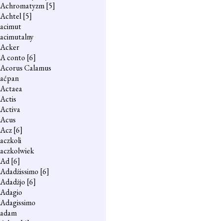
Achromatyzm
[5]
Achtel
[5]
acimut
acimutalny
Acker
A conto
[6]
Acorus Calamus
aćpan
Actaea
Actis
Activa
Acus
Acz
[6]
aczkoli
aczkolwiek
Ad
[6]
Adadżissimo
[6]
Adadżjo
[6]
Adagio
Adagissimo
adam