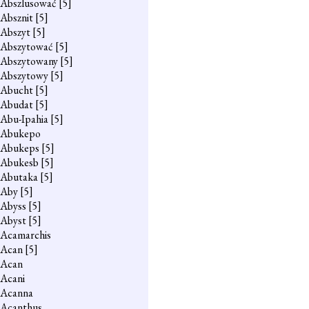
Abszlusować
[5]
Absznit
[5]
Abszyt
[5]
Abszytować
[5]
Abszytowany
[5]
Abszytowy
[5]
Abucht
[5]
Abudat
[5]
Abu-Ipahia
[5]
Abukepo
Abukeps
[5]
Abukesb
[5]
Abutaka
[5]
Aby
[5]
Abyss
[5]
Abyst
[5]
Acamarchis
Acan
[5]
Acan
Acani
Acanna
Acanthus