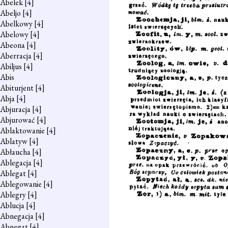
Abelek
[4]
Abeljo
[4]
Abelkowy
[4]
Abelowy
[4]
Abeona
[4]
Aberracja
[4]
Abiljus
[4]
Abis
Abiturjent
[4]
Abja
[4]
Abjuracja
[4]
Abjurować
[4]
Ablaktowanie
[4]
Ablatyw
[4]
Abłaucha
[4]
Ablegacja
[4]
Ablegat
[4]
Ablegowanie
[4]
Ablegry
[4]
Ablucja
[4]
Abnegacja
[4]
Abnegat
[4]