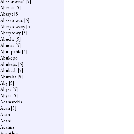
Abszlusować
[5]
Absznit
[5]
Abszyt
[5]
Abszytować
[5]
Abszytowany
[5]
Abszytowy
[5]
Abucht
[5]
Abudat
[5]
Abu-Ipahia
[5]
Abukepo
Abukeps
[5]
Abukesb
[5]
Abutaka
[5]
Aby
[5]
Abyss
[5]
Abyst
[5]
Acamarchis
Acan
[5]
Acan
Acani
Acanna
Acanthus