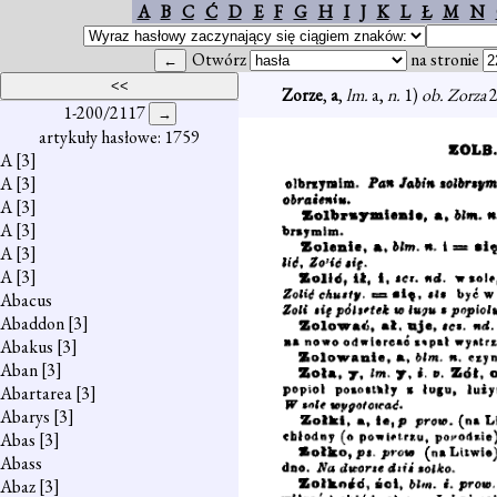
A
B
C
Ć
D
E
F
G
H
I
J
K
L
Ł
M
N
Otwórz
na stronie
Zorze
,
a
,
lm.
a,
n.
1)
ob. Zorza
1-200/2117
artykuły hasłowe: 1759
A
[3]
A
[3]
A
[3]
A
[3]
A
[3]
A
[3]
Abacus
Abaddon
[3]
Abakus
[3]
Aban
[3]
Abartarea
[3]
Abarys
[3]
Abas
[3]
Abass
Abaz
[3]