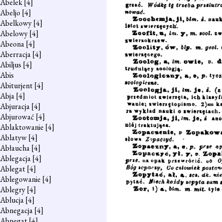
Abelek
[4]
Abeljo
[4]
Abelkowy
[4]
Abelowy
[4]
Abeona
[4]
Aberracja
[4]
Abiljus
[4]
Abis
Abiturjent
[4]
Abja
[4]
Abjuracja
[4]
Abjurować
[4]
Ablaktowanie
[4]
Ablatyw
[4]
Abłaucha
[4]
Ablegacja
[4]
Ablegat
[4]
Ablegowanie
[4]
Ablegry
[4]
Ablucja
[4]
Abnegacja
[4]
Abnegat
[4]