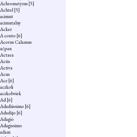
Achromatyzm
[5]
Achtel
[5]
acimut
acimutalny
Acker
A conto
[6]
Acorus Calamus
aćpan
Actaea
Actis
Activa
Acus
Acz
[6]
aczkoli
aczkolwiek
Ad
[6]
Adadżissimo
[6]
Adadżjo
[6]
Adagio
Adagissimo
adam