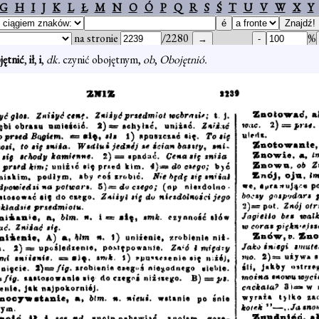
G
H
I
J
K
L
Ł
M
N
O
Ó
P
Q
R
S
Ś
T
U
V
W
X
Y
na stronie
/2280
%
jętnić
,
ił
,
i
,
dk.
czynić obojętnym,
ob
,
Obojętnió.