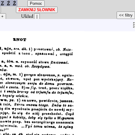
Z
Ź
Ż
Układ