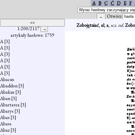
A
B
C
Ć
D
E
F
Otwórz
Zobojętniać
,
ał
,
a
,
scz. nd.
Zobo
1-200/2117
artykuły hasłowe: 1759
A
[3]
A
[3]
A
[3]
A
[3]
A
[3]
A
[3]
Abacus
Abaddon
[3]
Abakus
[3]
Aban
[3]
Abartarea
[3]
Abarys
[3]
Abas
[3]
Abass
Abaz
[3]