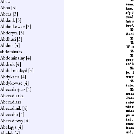
Abazi
Abba
[3]
Abcas
[3]
Abdank
[3]
Abdankować
[3]
Abderyta
[3]
Abdhuci
[3]
Abdimi
[4]
abdominalis
Abdominalny
[4]
Abdruk
[4]
Abdul-medżyd
[4]
Abdykacja
[4]
Abdykować
[4]
Abecadarjusz
[4]
Abecadlarka
Abecadlarz
Abecadlnik
[4]
Abecadło
[4]
Abecadłowy
[4]
Abelagja
[4]
Abelek
[4]