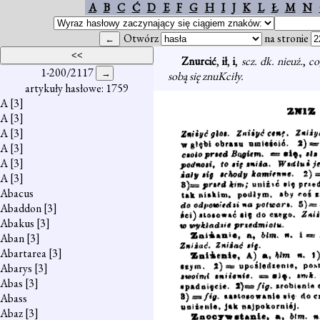
A
B
C
Ć
D
E
F
G
H
I
J
K
L
Ł
M
N
Otwórz
na stronie
Znurcić
,
ił
,
i
,
scz. dk. nieuż.
,
co
1-200/2117
sobą się znuKciły.
artykuły hasłowe: 1759
A
[3]
A
[3]
A
[3]
A
[3]
A
[3]
A
[3]
Abacus
Abaddon
[3]
Abakus
[3]
Aban
[3]
Abartarea
[3]
Abarys
[3]
Abas
[3]
Abass
Abaz
[3]