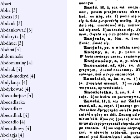
Abazi
Abba
[3]
Abcas
[3]
Abdank
[3]
Abdankować
[3]
Abderyta
[3]
Abdhuci
[3]
Abdimi
[4]
abdominalis
Abdominalny
[4]
Abdruk
[4]
Abdul-medżyd
[4]
Abdykacja
[4]
Abdykować
[4]
Abecadarjusz
[4]
Abecadlarka
Abecadlarz
Abecadlnik
[4]
Abecadło
[4]
Abecadłowy
[4]
Abelagja
[4]