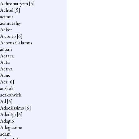
Achromatyzm
[5]
Achtel
[5]
acimut
acimutalny
Acker
A conto
[6]
Acorus Calamus
aćpan
Actaea
Actis
Activa
Acus
Acz
[6]
aczkoli
aczkolwiek
Ad
[6]
Adadżissimo
[6]
Adadżjo
[6]
Adagio
Adagissimo
adam