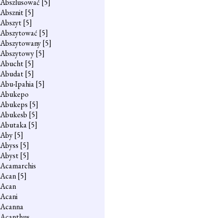
Abszlusować
[5]
Absznit
[5]
Abszyt
[5]
Abszytować
[5]
Abszytowany
[5]
Abszytowy
[5]
Abucht
[5]
Abudat
[5]
Abu-Ipahia
[5]
Abukepo
Abukeps
[5]
Abukesb
[5]
Abutaka
[5]
Aby
[5]
Abyss
[5]
Abyst
[5]
Acamarchis
Acan
[5]
Acan
Acani
Acanna
Acanthus