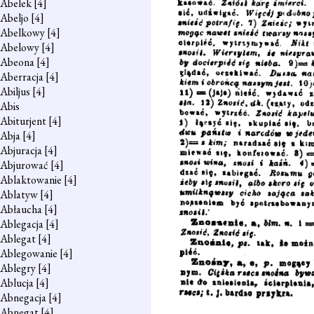
Abelek
[4]
Abeljo
[4]
Abelkowy
[4]
Abelowy
[4]
Abeona
[4]
Aberracja
[4]
Abiljus
[4]
Abis
Abiturjent
[4]
Abja
[4]
Abjuracja
[4]
Abjurować
[4]
Ablaktowanie
[4]
Ablatyw
[4]
Abłaucha
[4]
Ablegacja
[4]
Ablegat
[4]
Ablegowanie
[4]
Ablegry
[4]
Ablucja
[4]
Abnegacja
[4]
Abnegat
[4]