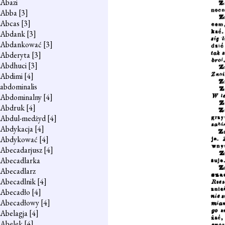
Abazi
Abba
[3]
Abcas
[3]
Abdank
[3]
Abdankować
[3]
Abderyta
[3]
Abdhuci
[3]
Abdimi
[4]
abdominalis
Abdominalny
[4]
Abdruk
[4]
Abdul-medżyd
[4]
Abdykacja
[4]
Abdykować
[4]
Abecadarjusz
[4]
Abecadlarka
Abecadlarz
Abecadlnik
[4]
Abecadło
[4]
Abecadłowy
[4]
Abelagja
[4]
Abelek
[4]