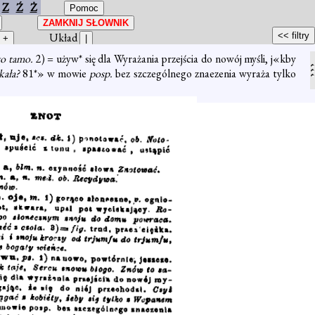
Z
Ź
Ż
Układ
to tamo.
2) = używ* się dla Wyrażania przejścia do nowój myśli, j«kby
kała?
81*» w mowie
posp.
bez szczególnego znaezenia wyraża tylko