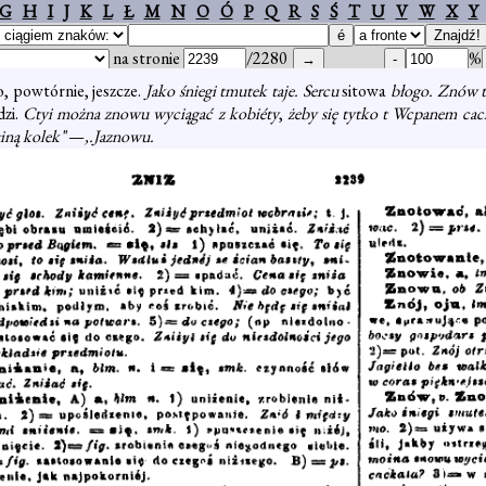
G
H
I
J
K
L
Ł
M
N
O
Ó
P
Q
R
S
Ś
T
U
V
W
X
Y
na stronie
/2280
%
, powtórnie, jeszcze.
Jako śniegi tmutek taje. Sercu
sitowa
błogo. Znów 
dzi.
Ctyi można znowu wyciągać z kobiéty
,
żeby się tytko t Wcpanem cac
giną kolek
"—
,.Jaznowu.