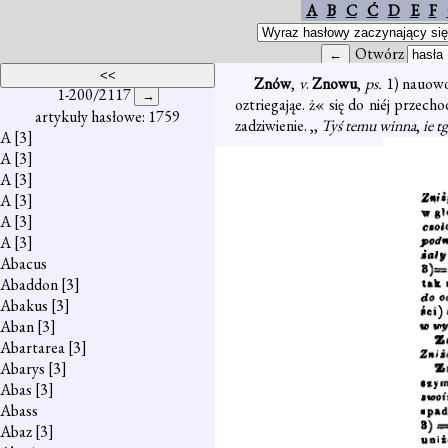
A
B
C
Ć
D
E
F
Otwórz
Znów
,
v
.
Znowu
,
ps.
1) nauowo
1-200/2117
oztriegająe. ż« się do niéj przecho
artykuły hasłowe: 1759
zadziwienie. ,,
Tyś temu winna
,
ie t
A
[3]
A
[3]
A
[3]
A
[3]
A
[3]
A
[3]
Abacus
Abaddon
[3]
Abakus
[3]
Aban
[3]
Abartarea
[3]
Abarys
[3]
Abas
[3]
Abass
Abaz
[3]