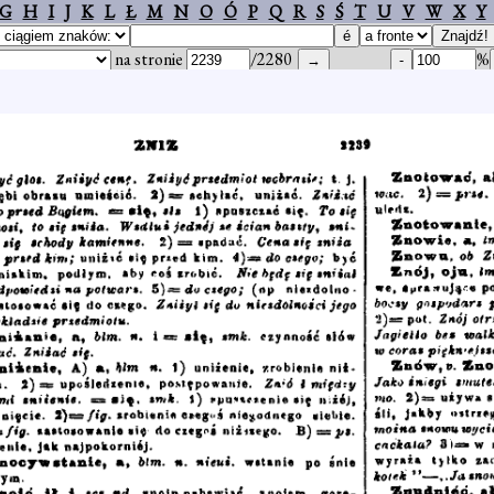
G
H
I
J
K
L
Ł
M
N
O
Ó
P
Q
R
S
Ś
T
U
V
W
X
Y
na stronie
/2280
%