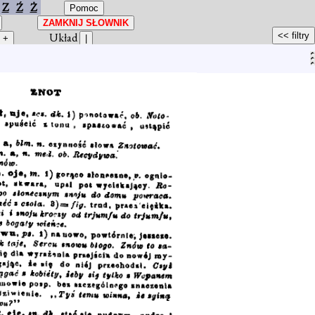
Z
Ź
Ż
Układ