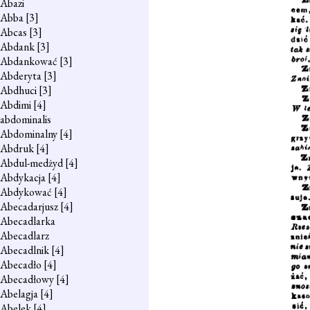
Abazi
Abba
[3]
Abcas
[3]
Abdank
[3]
Abdankować
[3]
Abderyta
[3]
Abdhuci
[3]
Abdimi
[4]
abdominalis
Abdominalny
[4]
Abdruk
[4]
Abdul-medżyd
[4]
Abdykacja
[4]
Abdykować
[4]
Abecadarjusz
[4]
Abecadlarka
Abecadlarz
Abecadlnik
[4]
Abecadło
[4]
Abecadłowy
[4]
Abelagja
[4]
Abelek
[4]