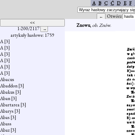
A
B
C
Ć
D
E
F
Otwórz
Znowu
,
ob. Znów
.
1-200/2117
artykuły hasłowe: 1759
A
[3]
A
[3]
A
[3]
A
[3]
A
[3]
A
[3]
Abacus
Abaddon
[3]
Abakus
[3]
Aban
[3]
Abartarea
[3]
Abarys
[3]
Abas
[3]
Abass
Abaz
[3]