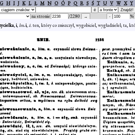
G
H
I
J
K
L
Ł
M
N
O
Ó
P
Q
R
S
Ś
T
U
V
W
X
Y
na stronie
/2280
%
zycielka
,
i
,
lm
. i
,
ż.
ten, który co zniszczył, wygobiciel, wygładzielel; ta, k