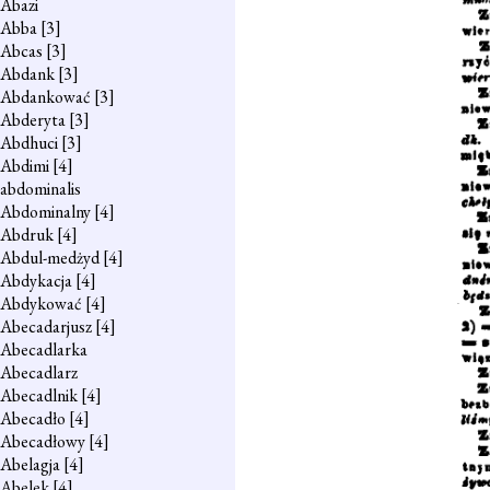
Abazi
Abba
[3]
Abcas
[3]
Abdank
[3]
Abdankować
[3]
Abderyta
[3]
Abdhuci
[3]
Abdimi
[4]
abdominalis
Abdominalny
[4]
Abdruk
[4]
Abdul-medżyd
[4]
Abdykacja
[4]
Abdykować
[4]
Abecadarjusz
[4]
Abecadlarka
Abecadlarz
Abecadlnik
[4]
Abecadło
[4]
Abecadłowy
[4]
Abelagja
[4]
Abelek
[4]