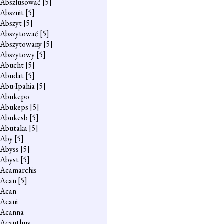
Abszlusować
[5]
Absznit
[5]
Abszyt
[5]
Abszytować
[5]
Abszytowany
[5]
Abszytowy
[5]
Abucht
[5]
Abudat
[5]
Abu-Ipahia
[5]
Abukepo
Abukeps
[5]
Abukesb
[5]
Abutaka
[5]
Aby
[5]
Abyss
[5]
Abyst
[5]
Acamarchis
Acan
[5]
Acan
Acani
Acanna
Acanthus