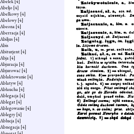
Abelek
[4]
Abeljo
[4]
Abelkowy
[4]
Abelowy
[4]
Abeona
[4]
Aberracja
[4]
Abiljus
[4]
Abis
Abiturjent
[4]
Abja
[4]
Abjuracja
[4]
Abjurować
[4]
Ablaktowanie
[4]
Ablatyw
[4]
Abłaucha
[4]
Ablegacja
[4]
Ablegat
[4]
Ablegowanie
[4]
Ablegry
[4]
Ablucja
[4]
Abnegacja
[4]
Abnegat
[4]