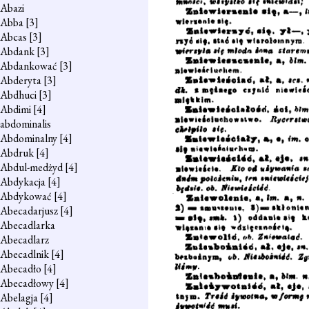
Abazi
Abba
[3]
Abcas
[3]
Abdank
[3]
Abdankować
[3]
Abderyta
[3]
Abdhuci
[3]
Abdimi
[4]
abdominalis
Abdominalny
[4]
Abdruk
[4]
Abdul-medżyd
[4]
Abdykacja
[4]
Abdykować
[4]
Abecadarjusz
[4]
Abecadlarka
Abecadlarz
Abecadlnik
[4]
Abecadło
[4]
Abecadłowy
[4]
Abelagja
[4]