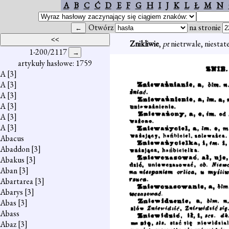
A
B
C
Ć
D
E
F
G
H
I
J
K
L
Ł
M
N
Otwórz
na stronie
Znikliwie
,
pt
nietrwale, niestate
1-200/2117
artykuły hasłowe: 1759
A
[3]
A
[3]
A
[3]
A
[3]
A
[3]
A
[3]
Abacus
Abaddon
[3]
Abakus
[3]
Aban
[3]
Abartarea
[3]
Abarys
[3]
Abas
[3]
Abass
Abaz
[3]