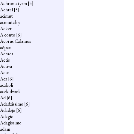
Achromatyzm
[5]
Achtel
[5]
acimut
acimutalny
Acker
A conto
[6]
Acorus Calamus
aćpan
Actaea
Actis
Activa
Acus
Acz
[6]
aczkoli
aczkolwiek
Ad
[6]
Adadżissimo
[6]
Adadżjo
[6]
Adagio
Adagissimo
adam