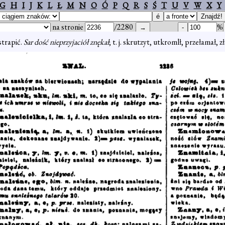
G
H
I
J
K
L
Ł
M
N
O
Ó
P
Q
R
S
Ś
T
U
V
W
X
Y
na stronie
/2280
%
strapić.
Sar dość nieprzyjaciół znękał
; t. j. skrutzyt, utkromlł, przełamał, z