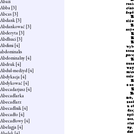
Abazi
Abba
[3]
Abcas
[3]
Abdank
[3]
Abdankować
[3]
Abderyta
[3]
Abdhuci
[3]
Abdimi
[4]
abdominalis
Abdominalny
[4]
Abdruk
[4]
Abdul-medżyd
[4]
Abdykacja
[4]
Abdykować
[4]
Abecadarjusz
[4]
Abecadlarka
Abecadlarz
Abecadlnik
[4]
Abecadło
[4]
Abecadłowy
[4]
Abelagja
[4]
Abelek
[4]