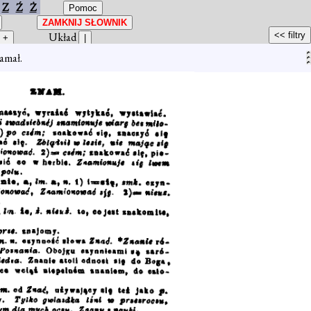
Z
Ź
Ż
Układ
łamał.