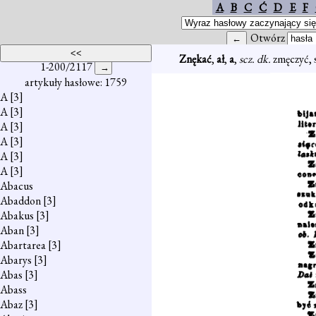
A
B
C
Ć
D
E
F
Otwórz
Znękać
,
ał
,
a
,
scz. dk.
zmęczyć, 
1-200/2117
artykuły hasłowe: 1759
A
[3]
A
[3]
A
[3]
A
[3]
A
[3]
A
[3]
Abacus
Abaddon
[3]
Abakus
[3]
Aban
[3]
Abartarea
[3]
Abarys
[3]
Abas
[3]
Abass
Abaz
[3]