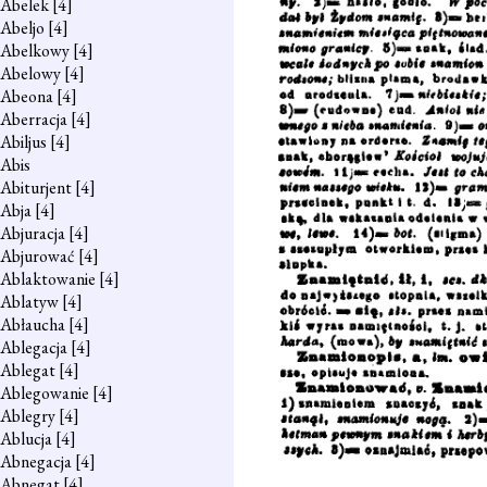
Abelek
[4]
Abeljo
[4]
Abelkowy
[4]
Abelowy
[4]
Abeona
[4]
Aberracja
[4]
Abiljus
[4]
Abis
Abiturjent
[4]
Abja
[4]
Abjuracja
[4]
Abjurować
[4]
Ablaktowanie
[4]
Ablatyw
[4]
Abłaucha
[4]
Ablegacja
[4]
Ablegat
[4]
Ablegowanie
[4]
Ablegry
[4]
Ablucja
[4]
Abnegacja
[4]
Abnegat
[4]