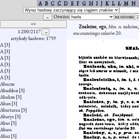
A
B
C
Ć
D
E
F
G
H
I
J
K
L
Ł
M
N
Otwórz
na stronie
Znależne
,
ego
,
blm. n.
należne
1-200/2117
mu enateinego talarów
20.
artykuły hasłowe: 1759
A
[3]
A
[3]
A
[3]
A
[3]
A
[3]
A
[3]
Abacus
Abaddon
[3]
Abakus
[3]
Aban
[3]
Abartarea
[3]
Abarys
[3]
Abas
[3]
Abass
Abaz
[3]