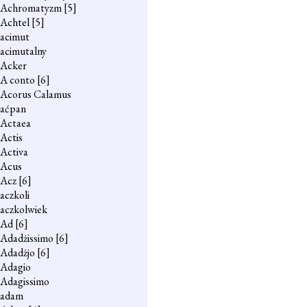
Achromatyzm
[5]
Achtel
[5]
acimut
acimutalny
Acker
A conto
[6]
Acorus Calamus
aćpan
Actaea
Actis
Activa
Acus
Acz
[6]
aczkoli
aczkolwiek
Ad
[6]
Adadżissimo
[6]
Adadżjo
[6]
Adagio
Adagissimo
adam