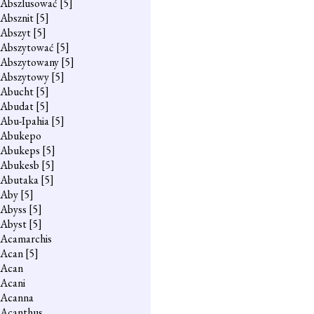
Abszlusować
[5]
Absznit
[5]
Abszyt
[5]
Abszytować
[5]
Abszytowany
[5]
Abszytowy
[5]
Abucht
[5]
Abudat
[5]
Abu-Ipahia
[5]
Abukepo
Abukeps
[5]
Abukesb
[5]
Abutaka
[5]
Aby
[5]
Abyss
[5]
Abyst
[5]
Acamarchis
Acan
[5]
Acan
Acani
Acanna
Acanthus