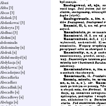
Abazi
Abba
[3]
Abcas
[3]
Abdank
[3]
Abdankować
[3]
Abderyta
[3]
Abdhuci
[3]
Abdimi
[4]
abdominalis
Abdominalny
[4]
Abdruk
[4]
Abdul-medżyd
[4]
Abdykacja
[4]
Abdykować
[4]
Abecadarjusz
[4]
Abecadlarka
Abecadlarz
Abecadlnik
[4]
Abecadło
[4]
Abecadłowy
[4]
Abelagja
[4]