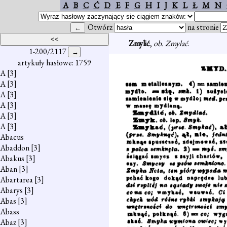
A
B
C
Ć
D
E
F
G
H
I
J
K
L
Ł
M
N
Otwórz
na stronie
Zmylić
,
ob. Zmylać
.
1-200/2117
artykuły hasłowe: 1759
A
[3]
A
[3]
A
[3]
A
[3]
A
[3]
A
[3]
Abacus
Abaddon
[3]
Abakus
[3]
Aban
[3]
Abartarea
[3]
Abarys
[3]
Abas
[3]
Abass
Abaz
[3]