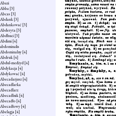
Abazi
Abba
[3]
Abcas
[3]
Abdank
[3]
Abdankować
[3]
Abderyta
[3]
Abdhuci
[3]
Abdimi
[4]
abdominalis
Abdominalny
[4]
Abdruk
[4]
Abdul-medżyd
[4]
Abdykacja
[4]
Abdykować
[4]
Abecadarjusz
[4]
Abecadlarka
Abecadlarz
Abecadlnik
[4]
Abecadło
[4]
Abecadłowy
[4]
Abelagja
[4]