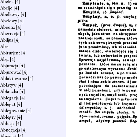
Abelek
[4]
Abeljo
[4]
Abelkowy
[4]
Abelowy
[4]
Abeona
[4]
Aberracja
[4]
Abiljus
[4]
Abis
Abiturjent
[4]
Abja
[4]
Abjuracja
[4]
Abjurować
[4]
Ablaktowanie
[4]
Ablatyw
[4]
Abłaucha
[4]
Ablegacja
[4]
Ablegat
[4]
Ablegowanie
[4]
Ablegry
[4]
Ablucja
[4]
Abnegacja
[4]
Abnegat
[4]