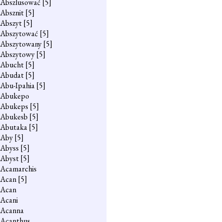
Abszlusować
[5]
Absznit
[5]
Abszyt
[5]
Abszytować
[5]
Abszytowany
[5]
Abszytowy
[5]
Abucht
[5]
Abudat
[5]
Abu-Ipahia
[5]
Abukepo
Abukeps
[5]
Abukesb
[5]
Abutaka
[5]
Aby
[5]
Abyss
[5]
Abyst
[5]
Acamarchis
Acan
[5]
Acan
Acani
Acanna
Acanthus