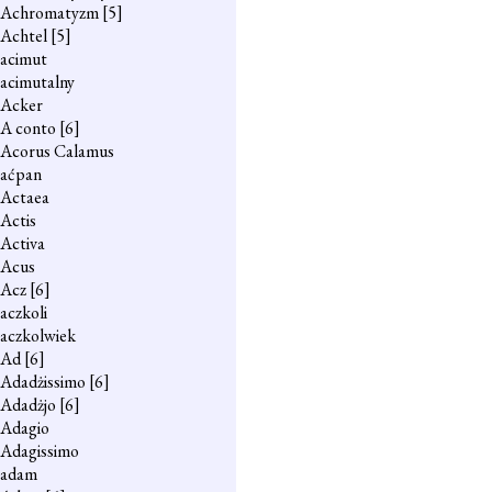
Achromatyzm
[5]
Achtel
[5]
acimut
acimutalny
Acker
A conto
[6]
Acorus Calamus
aćpan
Actaea
Actis
Activa
Acus
Acz
[6]
aczkoli
aczkolwiek
Ad
[6]
Adadżissimo
[6]
Adadżjo
[6]
Adagio
Adagissimo
adam