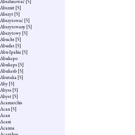
Abszlusować
[5]
Absznit
[5]
Abszyt
[5]
Abszytować
[5]
Abszytowany
[5]
Abszytowy
[5]
Abucht
[5]
Abudat
[5]
Abu-Ipahia
[5]
Abukepo
Abukeps
[5]
Abukesb
[5]
Abutaka
[5]
Aby
[5]
Abyss
[5]
Abyst
[5]
Acamarchis
Acan
[5]
Acan
Acani
Acanna
Acanthus