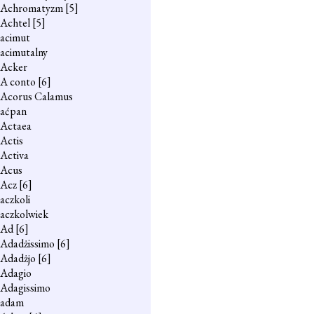
Achromatyzm
[5]
Achtel
[5]
acimut
acimutalny
Acker
A conto
[6]
Acorus Calamus
aćpan
Actaea
Actis
Activa
Acus
Acz
[6]
aczkoli
aczkolwiek
Ad
[6]
Adadżissimo
[6]
Adadżjo
[6]
Adagio
Adagissimo
adam