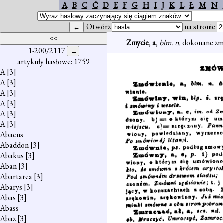
A
B
C
Ć
D
E
F
G
H
I
J
K
L
Ł
M
N
Otwórz
na stronie
Zmycie
,
a
,
blm. n.
dokonane zm
1-200/2117
artykuły hasłowe: 1759
A
[3]
A
[3]
A
[3]
A
[3]
A
[3]
A
[3]
Abacus
Abaddon
[3]
Abakus
[3]
Aban
[3]
Abartarea
[3]
Abarys
[3]
Abas
[3]
Abass
Abaz
[3]