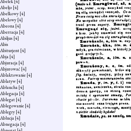
Abelek
[4]
Abeljo
[4]
Abelkowy
[4]
Abelowy
[4]
Abeona
[4]
Aberracja
[4]
Abiljus
[4]
Abis
Abiturjent
[4]
Abja
[4]
Abjuracja
[4]
Abjurować
[4]
Ablaktowanie
[4]
Ablatyw
[4]
Abłaucha
[4]
Ablegacja
[4]
Ablegat
[4]
Ablegowanie
[4]
Ablegry
[4]
Ablucja
[4]
Abnegacja
[4]
Abnegat
[4]