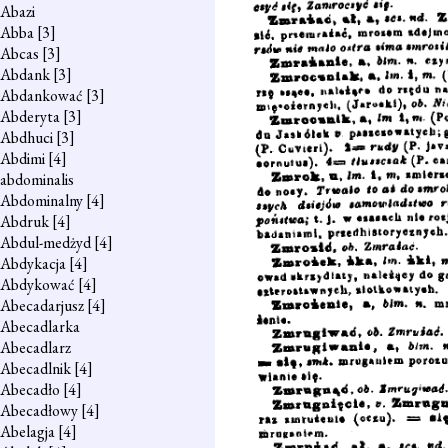
Abazi
Abba
[3]
Abcas
[3]
Abdank
[3]
Abdankować
[3]
Abderyta
[3]
Abdhuci
[3]
Abdimi
[4]
abdominalis
Abdominalny
[4]
Abdruk
[4]
Abdul-medżyd
[4]
Abdykacja
[4]
Abdykować
[4]
Abecadarjusz
[4]
Abecadlarka
Abecadlarz
Abecadlnik
[4]
Abecadło
[4]
Abecadłowy
[4]
Abelagja
[4]