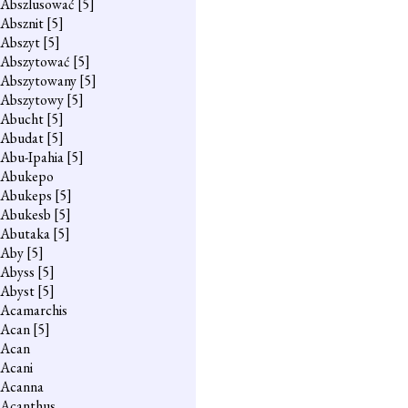
Abszlusować
[5]
Absznit
[5]
Abszyt
[5]
Abszytować
[5]
Abszytowany
[5]
Abszytowy
[5]
Abucht
[5]
Abudat
[5]
Abu-Ipahia
[5]
Abukepo
Abukeps
[5]
Abukesb
[5]
Abutaka
[5]
Aby
[5]
Abyss
[5]
Abyst
[5]
Acamarchis
Acan
[5]
Acan
Acani
Acanna
Acanthus