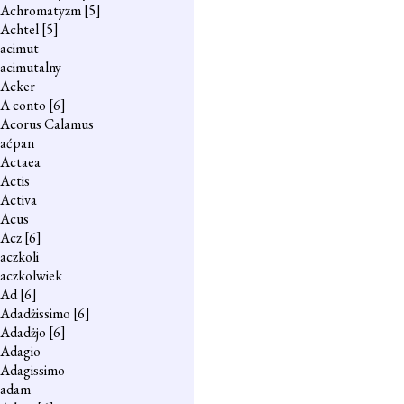
Achromatyzm
[5]
Achtel
[5]
acimut
acimutalny
Acker
A conto
[6]
Acorus Calamus
aćpan
Actaea
Actis
Activa
Acus
Acz
[6]
aczkoli
aczkolwiek
Ad
[6]
Adadżissimo
[6]
Adadżjo
[6]
Adagio
Adagissimo
adam