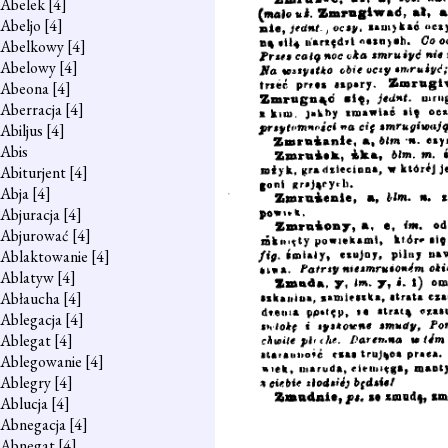
Abelek
[4]
Abeljo
[4]
Abelkowy
[4]
Abelowy
[4]
Abeona
[4]
Aberracja
[4]
Abiljus
[4]
Abis
Abiturjent
[4]
Abja
[4]
Abjuracja
[4]
Abjurować
[4]
Ablaktowanie
[4]
Ablatyw
[4]
Abłaucha
[4]
Ablegacja
[4]
Ablegat
[4]
Ablegowanie
[4]
Ablegry
[4]
Ablucja
[4]
Abnegacja
[4]
Abnegat
[4]