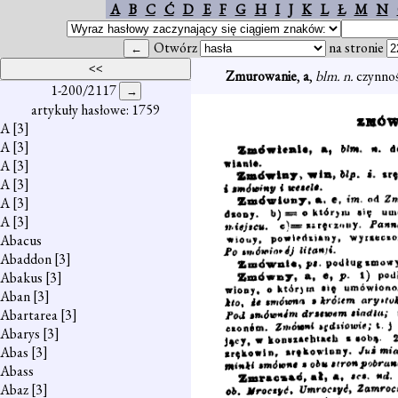
A
B
C
Ć
D
E
F
G
H
I
J
K
L
Ł
M
N
Otwórz
na stronie
Zmurowanie
,
a
,
blm. n.
czynno
1-200/2117
artykuły hasłowe: 1759
A
[3]
A
[3]
A
[3]
A
[3]
A
[3]
A
[3]
Abacus
Abaddon
[3]
Abakus
[3]
Aban
[3]
Abartarea
[3]
Abarys
[3]
Abas
[3]
Abass
Abaz
[3]