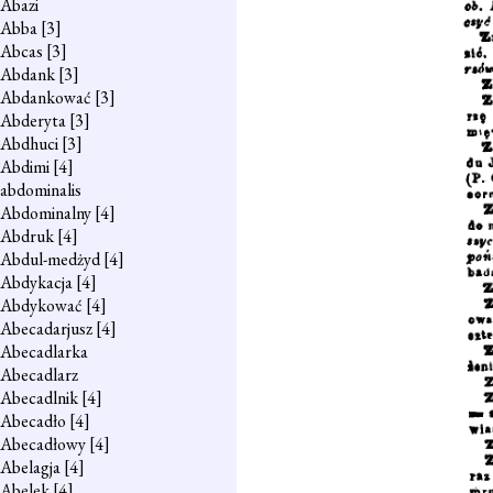
Abazi
Abba
[3]
Abcas
[3]
Abdank
[3]
Abdankować
[3]
Abderyta
[3]
Abdhuci
[3]
Abdimi
[4]
abdominalis
Abdominalny
[4]
Abdruk
[4]
Abdul-medżyd
[4]
Abdykacja
[4]
Abdykować
[4]
Abecadarjusz
[4]
Abecadlarka
Abecadlarz
Abecadlnik
[4]
Abecadło
[4]
Abecadłowy
[4]
Abelagja
[4]
Abelek
[4]