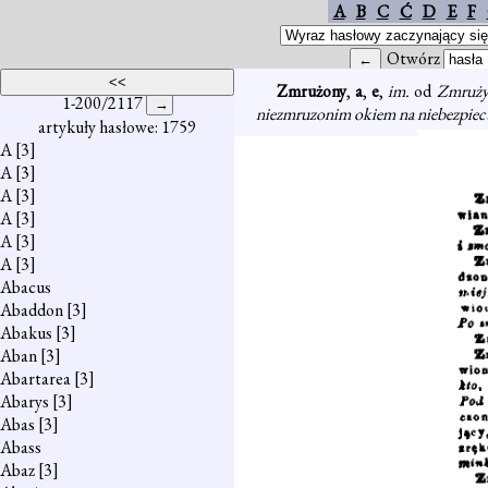
A
B
C
Ć
D
E
F
Otwórz
Zmrużony
,
a
,
e
,
im.
od
Zmruży
1-200/2117
niezmruzonim okiem na niebezpiec
artykuły hasłowe: 1759
A
[3]
A
[3]
A
[3]
A
[3]
A
[3]
A
[3]
Abacus
Abaddon
[3]
Abakus
[3]
Aban
[3]
Abartarea
[3]
Abarys
[3]
Abas
[3]
Abass
Abaz
[3]