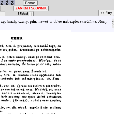
Z
Ź
Ż
Układ
 fig.
śmiały, czujny, pilny nawet w ob'ee niebezplecz«ń-
Zim
a.
Patrty