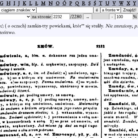
G
H
I
J
K
L
Ł
M
N
O
Ó
P
Q
R
S
Ś
T
U
V
W
X
Y
na stronie
/2280
%
ć;
( o oczach) zamkin-tty powiekami, któr** się stuliły.
Nie zmrużony
,
p.
teńttwo.