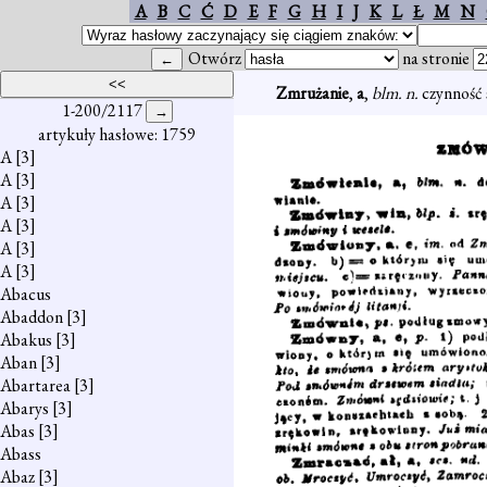
A
B
C
Ć
D
E
F
G
H
I
J
K
L
Ł
M
N
Otwórz
na stronie
Zmrużanie
,
a
,
blm. n.
czynność
1-200/2117
artykuły hasłowe: 1759
A
[3]
A
[3]
A
[3]
A
[3]
A
[3]
A
[3]
Abacus
Abaddon
[3]
Abakus
[3]
Aban
[3]
Abartarea
[3]
Abarys
[3]
Abas
[3]
Abass
Abaz
[3]