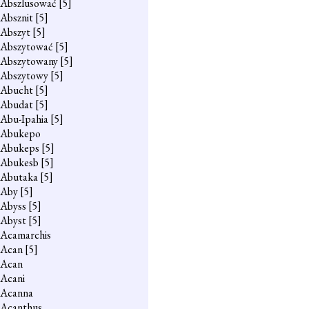
Abszlusować
[5]
Absznit
[5]
Abszyt
[5]
Abszytować
[5]
Abszytowany
[5]
Abszytowy
[5]
Abucht
[5]
Abudat
[5]
Abu-Ipahia
[5]
Abukepo
Abukeps
[5]
Abukesb
[5]
Abutaka
[5]
Aby
[5]
Abyss
[5]
Abyst
[5]
Acamarchis
Acan
[5]
Acan
Acani
Acanna
Acanthus