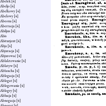
Abelek
[4]
Abeljo
[4]
Abelkowy
[4]
Abelowy
[4]
Abeona
[4]
Aberracja
[4]
Abiljus
[4]
Abis
Abiturjent
[4]
Abja
[4]
Abjuracja
[4]
Abjurować
[4]
Ablaktowanie
[4]
Ablatyw
[4]
Abłaucha
[4]
Ablegacja
[4]
Ablegat
[4]
Ablegowanie
[4]
Ablegry
[4]
Ablucja
[4]
Abnegacja
[4]
Abnegat
[4]