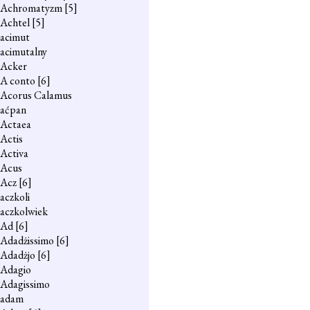
Achromatyzm
[5]
Achtel
[5]
acimut
acimutalny
Acker
A conto
[6]
Acorus Calamus
aćpan
Actaea
Actis
Activa
Acus
Acz
[6]
aczkoli
aczkolwiek
Ad
[6]
Adadżissimo
[6]
Adadżjo
[6]
Adagio
Adagissimo
adam