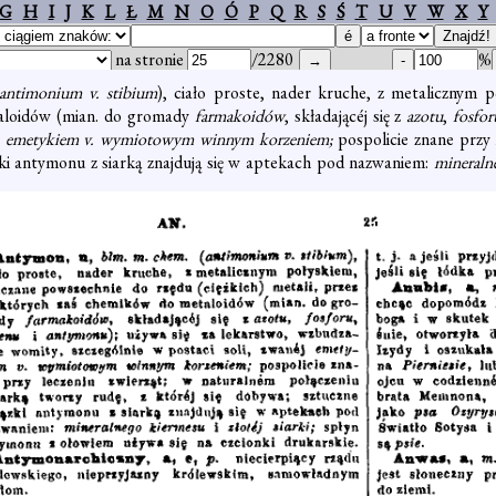
G
H
I
J
K
L
Ł
M
N
O
Ó
P
Q
R
S
Ś
T
U
V
W
X
Y
na stronie
/2280
%
antimonium v. stibium
), ciało proste, nader kruche, z metalicznym p
aloidów (mian. do gromady
farmakoidów
, składającéj się z
azotu
,
fosfor
j
emetykiem v. wymiotowym winnym korzeniem;
pospolicie znane przy 
zki antymonu z siarką znajdują się w aptekach pod nazwaniem:
mineraln