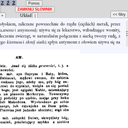
Z
Ź
Ż
Układ
ołyskiem, zaliczane powszechnie do rzędu (ciężkich) metali, przez
u,arsenu
i
antymonu
)
;
używa się za lekarstwo, wzbudzające womity,
leczeniu zwierząt; w naturalném połączeniu z siarką tworzy rudę, z
ego kiermesu
i
złotéj siarki;
spłyn antymonn z ołowiem używa się na