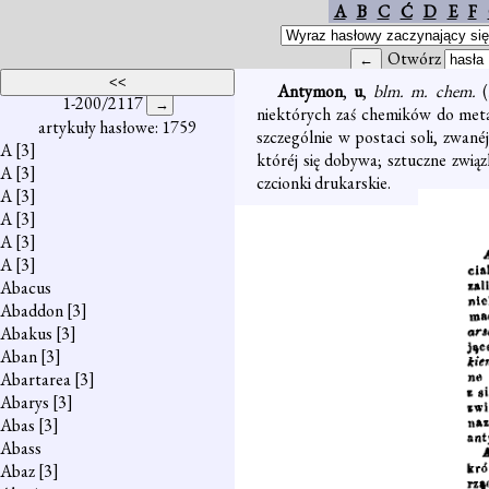
A
B
C
Ć
D
E
F
Otwórz
Antymon
,
u
,
blm. m. chem.
(
1-200/2117
niektórych zaś chemików do met
artykuły hasłowe: 1759
szczególnie w postaci soli, zwané
A
[3]
któréj się dobywa; sztuczne zwią
A
[3]
czcionki drukarskie.
A
[3]
A
[3]
A
[3]
A
[3]
Abacus
Abaddon
[3]
Abakus
[3]
Aban
[3]
Abartarea
[3]
Abarys
[3]
Abas
[3]
Abass
Abaz
[3]