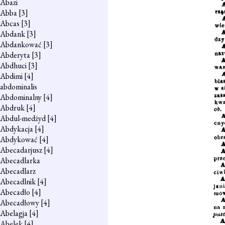
Abazi
Abba
[3]
Abcas
[3]
Abdank
[3]
Abdankować
[3]
Abderyta
[3]
Abdhuci
[3]
Abdimi
[4]
abdominalis
Abdominalny
[4]
Abdruk
[4]
Abdul-medżyd
[4]
Abdykacja
[4]
Abdykować
[4]
Abecadarjusz
[4]
Abecadlarka
Abecadlarz
Abecadlnik
[4]
Abecadło
[4]
Abecadłowy
[4]
Abelagja
[4]
Abelek
[4]