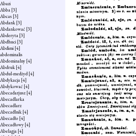
Abazi
Abba
[3]
Abcas
[3]
Abdank
[3]
Abdankować
[3]
Abderyta
[3]
Abdhuci
[3]
Abdimi
[4]
abdominalis
Abdominalny
[4]
Abdruk
[4]
Abdul-medżyd
[4]
Abdykacja
[4]
Abdykować
[4]
Abecadarjusz
[4]
Abecadlarka
Abecadlarz
Abecadlnik
[4]
Abecadło
[4]
Abecadłowy
[4]
Abelagja
[4]