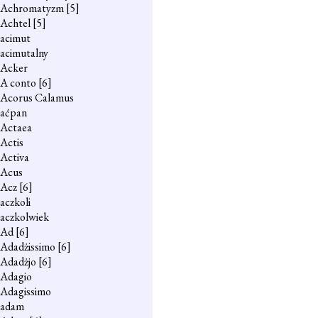
Achromatyzm
[5]
Achtel
[5]
acimut
acimutalny
Acker
A conto
[6]
Acorus Calamus
aćpan
Actaea
Actis
Activa
Acus
Acz
[6]
aczkoli
aczkolwiek
Ad
[6]
Adadżissimo
[6]
Adadżjo
[6]
Adagio
Adagissimo
adam