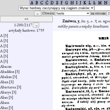
A
B
C
Ć
D
E
F
G
H
I
J
K
L
Ł
M
N
Otwórz
na stronie
Zmówca
,
y
,
lm.
y,
». 9
,
m.
ngod
1-200/2117
mifdsy panem a między Izraelitami.
artykuły hasłowe: 1759
A
[3]
A
[3]
A
[3]
A
[3]
A
[3]
A
[3]
Abacus
Abaddon
[3]
Abakus
[3]
Aban
[3]
Abartarea
[3]
Abarys
[3]
Abas
[3]
Abass
Abaz
[3]