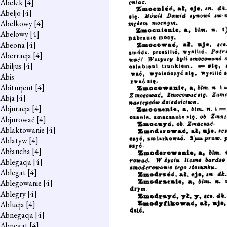
Abelek
[4]
Abeljo
[4]
Abelkowy
[4]
Abelowy
[4]
Abeona
[4]
Aberracja
[4]
Abiljus
[4]
Abis
Abiturjent
[4]
Abja
[4]
Abjuracja
[4]
Abjurować
[4]
Ablaktowanie
[4]
Ablatyw
[4]
Abłaucha
[4]
Ablegacja
[4]
Ablegat
[4]
Ablegowanie
[4]
Ablegry
[4]
Ablucja
[4]
Abnegacja
[4]
Abnegat
[4]