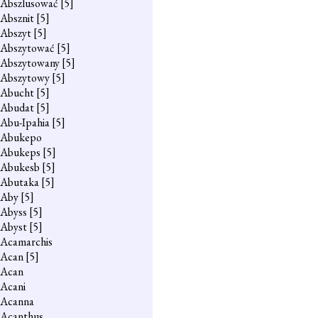
Abszlusować
[5]
Absznit
[5]
Abszyt
[5]
Abszytować
[5]
Abszytowany
[5]
Abszytowy
[5]
Abucht
[5]
Abudat
[5]
Abu-Ipahia
[5]
Abukepo
Abukeps
[5]
Abukesb
[5]
Abutaka
[5]
Aby
[5]
Abyss
[5]
Abyst
[5]
Acamarchis
Acan
[5]
Acan
Acani
Acanna
Acanthus