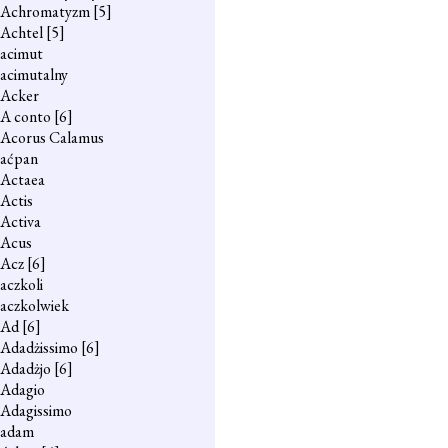
Achromatyzm
[5]
Achtel
[5]
acimut
acimutalny
Acker
A conto
[6]
Acorus Calamus
aćpan
Actaea
Actis
Activa
Acus
Acz
[6]
aczkoli
aczkolwiek
Ad
[6]
Adadżissimo
[6]
Adadżjo
[6]
Adagio
Adagissimo
adam