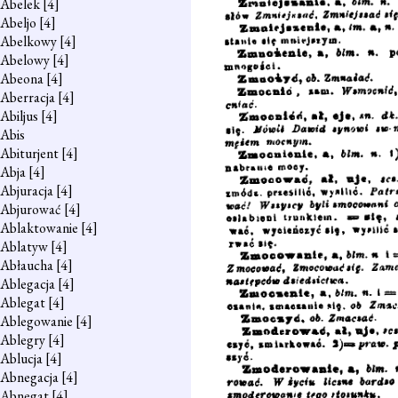
Abelek
[4]
Abeljo
[4]
Abelkowy
[4]
Abelowy
[4]
Abeona
[4]
Aberracja
[4]
Abiljus
[4]
Abis
Abiturjent
[4]
Abja
[4]
Abjuracja
[4]
Abjurować
[4]
Ablaktowanie
[4]
Ablatyw
[4]
Abłaucha
[4]
Ablegacja
[4]
Ablegat
[4]
Ablegowanie
[4]
Ablegry
[4]
Ablucja
[4]
Abnegacja
[4]
Abnegat
[4]