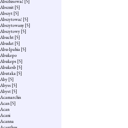
Abszlusować
[5]
Absznit
[5]
Abszyt
[5]
Abszytować
[5]
Abszytowany
[5]
Abszytowy
[5]
Abucht
[5]
Abudat
[5]
Abu-Ipahia
[5]
Abukepo
Abukeps
[5]
Abukesb
[5]
Abutaka
[5]
Aby
[5]
Abyss
[5]
Abyst
[5]
Acamarchis
Acan
[5]
Acan
Acani
Acanna
Acanthus