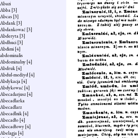
Abazi
Abba
[3]
Abcas
[3]
Abdank
[3]
Abdankować
[3]
Abderyta
[3]
Abdhuci
[3]
Abdimi
[4]
abdominalis
Abdominalny
[4]
Abdruk
[4]
Abdul-medżyd
[4]
Abdykacja
[4]
Abdykować
[4]
Abecadarjusz
[4]
Abecadlarka
Abecadlarz
Abecadlnik
[4]
Abecadło
[4]
Abecadłowy
[4]
Abelagja
[4]