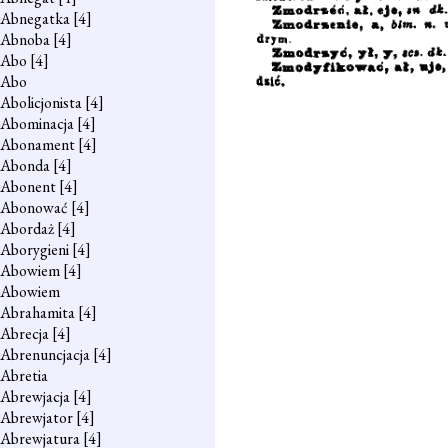
Abnegatka
[4]
Abnoba
[4]
Abo
[4]
Abo
Abolicjonista
[4]
Abominacja
[4]
Abonament
[4]
Abonda
[4]
Abonent
[4]
Abonować
[4]
Abordaż
[4]
Aborygieni
[4]
Abowiem
[4]
Abowiem
Abrahamita
[4]
Abrecja
[4]
Abrenuncjacja
[4]
Abretia
Abrewjacja
[4]
Abrewjator
[4]
Abrewjatura
[4]