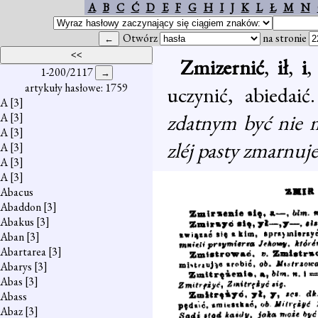
A
B
C
Ć
D
E
F
G
H
I
J
K
L
Ł
M
N
Otwórz
na stronie
Zmizernić
,
ił
,
i
1-200/2117
artykuły hasłowe: 1759
uczynić, abiedai
A
[3]
zdatnym być nie 
A
[3]
A
[3]
zléj pasty zmarnuje 
A
[3]
A
[3]
A
[3]
Abacus
Abaddon
[3]
Abakus
[3]
Aban
[3]
Abartarea
[3]
Abarys
[3]
Abas
[3]
Abass
Abaz
[3]